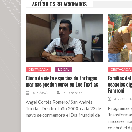
ARTÍCULOS RELACIONADOS
lanzan
popurrí
con
los
éxitos
de
Emmanuel
DESTACADA
LOCAL
DESTACADA
Cinco de siete especies de tortugas
Familias de
marinas pueden verse en Los Tuxtlas
espacios dig
Fararoni
2019/05/23
La Redacción
2022/02/0
Ángel Cortés Romero/ San Andrés
Programas s
Tuxtla.- Desde el año 2000, cada 23 de
Transformac
mayo se conmemora el Día Mundial de
rincones más
celebró el d