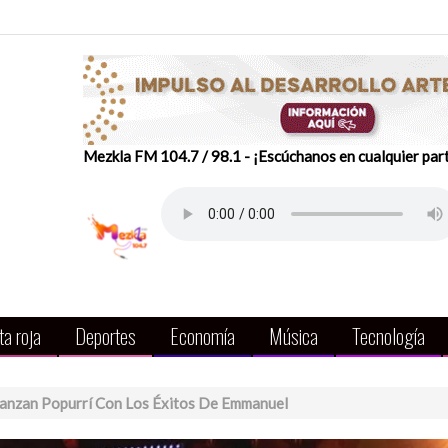
Mezkla FM 104.7 / 98.1 - ¡Escúchanos en cualquier par
a roja
Deportes
Economía
Música
Tecnología
Lanzan Popurrí Con Los Éxitos De Emmanuel