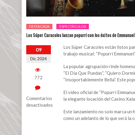
DESTACADA
ESPECTÁCULOS
Los Súper Caracoles lanzan popurrí con los éxitos de Emmanuel
Los Súper Caracoles están listos par
09
trabajo musical: “Popurrí Emmanuel”
Dic 2024
La popular agrupación rinde homenaj
“El Día Que Puedas”, “Quiero Dormir
772
“Insoportablemente Bella”. Este popu
El video oficial de “Popurrí Emmanu
Comentarios
la elegante locación del Casino Xala
desactivados
Este lanzamiento no solo marca un h
en
como un adelanto de lo que será la 
Los
Súper
Caracoles