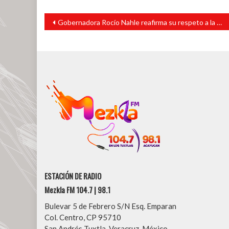
Navegación
Gobernadora Rocío Nahle reafirma su respeto a la separación de Poderes
de
entradas
ESTACIÓN DE RADIO
Mezkla FM 104.7 | 98.1
Bulevar 5 de Febrero S/N Esq. Emparan
Col. Centro, CP 95710
San Andrés Tuxtla, Veracruz, México