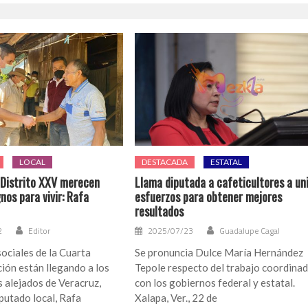
LOCAL
DESTACADA
ESTATAL
l Distrito XXV merecen
Llama diputada a cafeticultores a un
nos para vivir: Rafa
esfuerzos para obtener mejores
resultados
2
Editor
2025/07/23
Guadalupe Cagal
ociales de la Cuarta
Se pronuncia Dulce María Hernández
ión están llegando a los
Tepole respecto del trabajo coordina
 alejados de Veracruz,
con los gobiernos federal y estatal.
iputado local, Rafa
Xalapa, Ver., 22 de