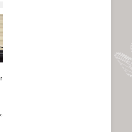
ir
do