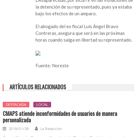
saldrá
la detención de su representado, pues ya estaba
en
bajo los efectos de un amparo.
libertad
en
El abogado del ex fiscal Luís Ángel Bravo
las
Contreras, asegura que será en las próximas
próximas
horas cuando salga en libertad su representado.
horas:
abogado
Fuente: Noreste
ARTÍCULOS RELACIONADOS
DESTACADA
LOCAL
CMAPS atiende inconformidades de usuarios de manera
personalizada
2019/01/28
La Redacción