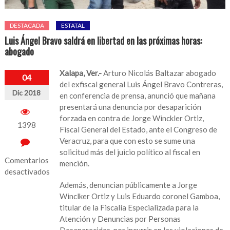
DESTACADA
ESTATAL
Luis Ángel Bravo saldrá en libertad en las próximas horas:
abogado
Xalapa, Ver.-
Arturo Nicolás Baltazar abogado
04
del exfiscal general Luis Ángel Bravo Contreras,
Dic 2018
en conferencia de prensa, anunció que mañana
presentará una denuncia por desaparición
forzada en contra de Jorge Winckler Ortiz,
1398
Fiscal General del Estado, ante el Congreso de
Veracruz, para que con esto se sume una
solicitud más del juicio político al fiscal en
Comentarios
mención.
desactivados
Además, denuncian públicamente a Jorge
en
Winclker Ortiz y Luis Eduardo coronel Gamboa,
Luis
titular de la Fiscalía Especializada para la
Ángel
Atención y Denuncias por Personas
Bravo
Desaparecidas, por incurrir en las violaciones de