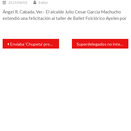
2023/06/05
Editor
Ángel R. Cabada, Ver.- El alcalde Julio Cesar Garcia Machucho
extendió una felicitación al taller de Ballet Folclórico Ayelen por
Navegación
Enviaba ‘Chupeta’ prostitutas y regalos a agentes de la DEA en Colombia
Superdelegados no intervendrán en seguridad, acuerdan gobernadores con AMLO
de
entradas