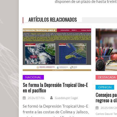
disponen de un plazo de hasta treint
ARTÍCULOS RELACIONADOS
NACIONAL
DESTACADA
Se forma la Depresión Tropical Uno-E
OPINION
en el pacífico
Consejos pa
2024/07/04
Guadalupe Cagal
regreso a c
Se formó la Depresión Tropical Uno-E
2025/08/2
frente a las costas de Colima y Jalisco,
Carlos David Te