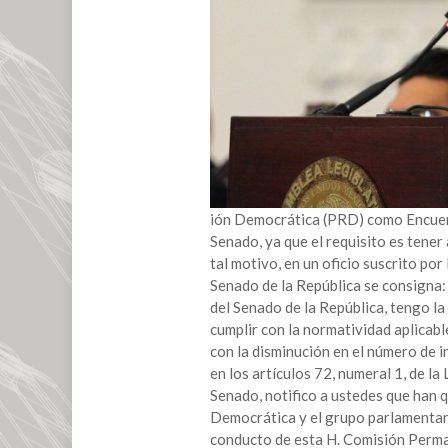
queda
sin
grupo
parlamentario
en
el
Senado
ión Democrática (PRD) como Encuent
Senado, ya que el requisito es tener
tal motivo, en un oficio suscrito po
Senado de la República se consigna
del Senado de la República, tengo la
cumplir con la normatividad aplicabl
con la disminución en el número de 
en los artículos 72, numeral 1, de l
Senado, notifico a ustedes que han 
Democrática y el grupo parlamentari
conducto de esta H. Comisión Perma