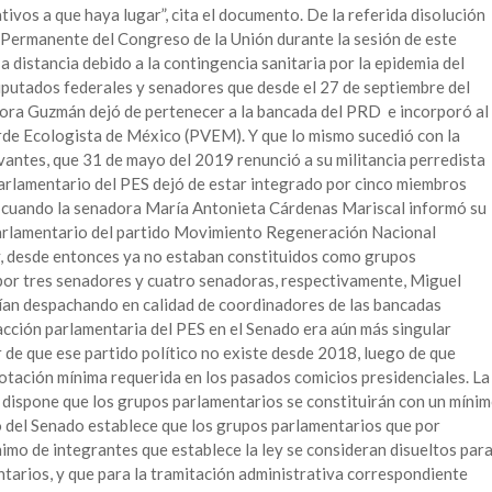
tivos a que haya lugar”, cita el documento. De la referida disolución
 Permanente del Congreso de la Unión durante la sesión de este
a distancia debido a la contingencia sanitaria por la epidemia del
diputados federales y senadores que desde el 27 de septiembre del
ora Guzmán dejó de pertenecer a la bancada del PRD e incorporó al
rde Ecologista de México (PVEM). Y que lo mismo sucedió con la
ntes, que 31 de mayo del 2019 renunció a su militancia perredista
arlamentario del PES dejó de estar integrado por cinco miembros
, cuando la senadora María Antonieta Cárdenas Mariscal informó su
parlamentario del partido Movimiento Regeneración Nacional
y, desde entonces ya no estaban constituidos como grupos
por tres senadores y cuatro senadoras, respectivamente, Miguel
ían despachando en calidad de coordinadores de las bancadas
fracción parlamentaria del PES en el Senado era aún más singular
 de que ese partido político no existe desde 2018, luego de que
 votación mínima requerida en los pasados comicios presidenciales. La
dispone que los grupos parlamentarios se constituirán con un míni
 del Senado establece que los grupos parlamentarios que por
nimo de integrantes que establece la ley se consideran disueltos par
ntarios, y que para la tramitación administrativa correspondiente