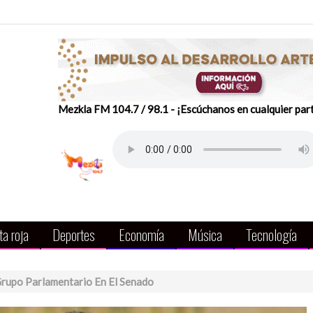
Mezkla FM 104.7 / 98.1 - ¡Escúchanos en cualquier par
a roja
Deportes
Economía
Música
Tecnología
rupo Parlamentario En El Senado