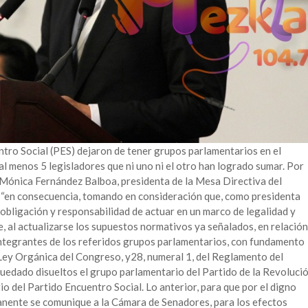
ro Social (PES) dejaron de tener grupos parlamentarios en el
 al menos 5 legisladores que ni uno ni el otro han logrado sumar. Por
r Mónica Fernández Balboa, presidenta de la Mesa Directiva del
: “en consecuencia, tomando en consideración que, como presidenta
 obligación y responsabilidad de actuar en un marco de legalidad y
e, al actualizarse los supuestos normativos ya señalados, en relación
integrantes de los referidos grupos parlamentarios, con fundamento
a Ley Orgánica del Congreso, y28, numeral 1, del Reglamento del
quedado disueltos el grupo parlamentario del Partido de la Revoluci
o del Partido Encuentro Social. Lo anterior, para que por el digno
nente se comunique a la Cámara de Senadores, para los efectos