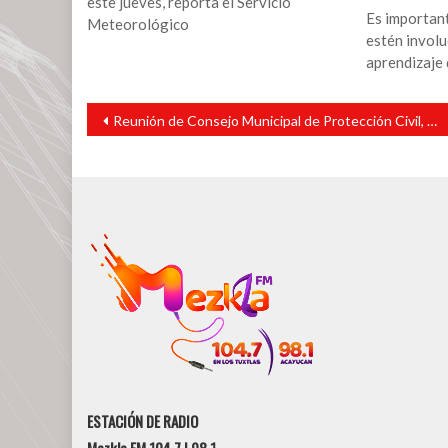
este jueves, reporta el Servicio
Es important
Meteorológico
estén involu
aprendizaje d
Navegación
Reunión de Consejo Municipal de Protección Civil, Santiago Tuxtla, Ver.
de
entradas
ESTACIÓN DE RADIO