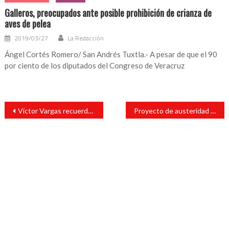
Galleros, preocupados ante posible prohibición de crianza de
aves de pelea
2019/03/27
La Redacción
Ángel Cortés Romero/ San Andrés Tuxtla.- A pesar de que el 90
por ciento de los diputados del Congreso de Veracruz
Navegación
Víctor Vargas recuerda corrupción por más de 400mdp a Julen Rementería
Proyecto de austeridad electoral vela por los intereses del pueblo veracruzano: Ríos Uribe*
de
entradas