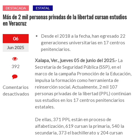
DESTACADA
ESTATAL
Más de 2 mil personas privadas de la libertad cursan estudios
en Veracruz
Desde el 2018 a la fecha, han egresado 22
06
generaciones universitarias en 17 centros
Jun 2025
penitenciarios.
Xalapa, Ver., jueves 05 de junio del 2025.-
La
392
Secretaría de Seguridad Pública (SSP), en el
marco de la campaña Promoción de la Educación,
impulsa la formación como herramienta de
reinserción social. Actualmente, 2 mil 107
Comentarios
personas privadas de la libertad (PPL) continúan
desactivados
sus estudios en los 17 centros penitenciarios
en
estatales.
Más
de
De ellas, 371 PPL están en proceso de
2
alfabetización, 619 cursan la primaria, 540 la
mil
secundaria, 373 el bachillerato y 204 cursan