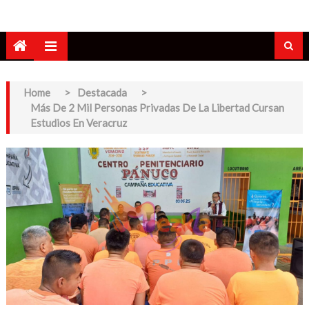
Home
>
Destacada
>
Más De 2 Mil Personas Privadas De La Libertad Cursan
Estudios En Veracruz