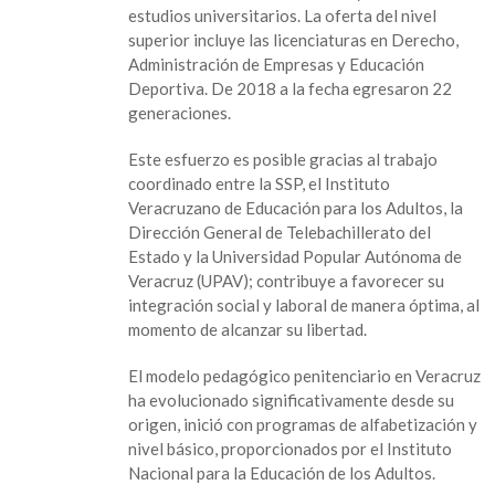
personas
estudios universitarios. La oferta del nivel
privadas
superior incluye las licenciaturas en Derecho,
de
Administración de Empresas y Educación
la
Deportiva. De 2018 a la fecha egresaron 22
libertad
generaciones.
cursan
estudios
Este esfuerzo es posible gracias al trabajo
en
coordinado entre la SSP, el Instituto
Veracruz
Veracruzano de Educación para los Adultos, la
Dirección General de Telebachillerato del
Estado y la Universidad Popular Autónoma de
Veracruz (UPAV); contribuye a favorecer su
integración social y laboral de manera óptima, al
momento de alcanzar su libertad.
El modelo pedagógico penitenciario en Veracruz
ha evolucionado significativamente desde su
origen, inició con programas de alfabetización y
nivel básico, proporcionados por el Instituto
Nacional para la Educación de los Adultos.