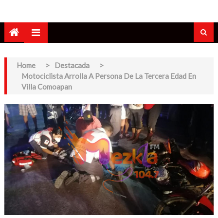
Home
>
Destacada
>
Motociclista Arrolla A Persona De La Tercera Edad En
Villa Comoapan