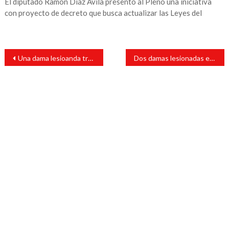
El diputado Ramón Díaz Ávila presentó al Pleno una iniciativa
con proyecto de decreto que busca actualizar las Leyes del
Navegación
Una dama lesioanda tras derrape de moto sobre Montes de Oca
Dos damas lesionadas en percance vial en Cataemaco
de
entradas