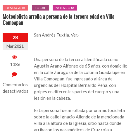
DESTACADA
LOCAL
NOTA ROJA
Motociclista arrolla a persona de la tercera edad en Villa
Comoapan
San Andrés Tuxtla, Ver.-
28
Mar 2021
Una persona de la tercera identificada como
1386
Agustín Arano Alfonso de 65 años, con domicilio
en la calle Zaragoza de la colonia Guadalupe en
Villa Comoapan, fue ingresado al área de
Comentarios
urgencias del Hospital Bernardo Peña, con
desactivados
golpes en diferentes partes del cuerpo y una
lesión en la cabeza.
en
Motociclista
Esta persona fue arrollada por una motocicleta
arrolla
sobre la calle Ignacio Allende de la mencionada
a
villa a la altura de la Iglesia, sitio hasta donde
persona
arribaron los paramédicos de Cruz roja a