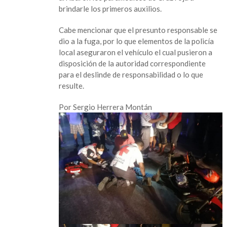
de
brindarle los primeros auxilios.
la
tercera
Cabe mencionar que el presunto responsable se
edad
dio a la fuga, por lo que elementos de la policía
en
local aseguraron el vehículo el cual pusieron a
Villa
disposición de la autoridad correspondiente
Comoapan
para el deslinde de responsabilidad o lo que
resulte.
Por Sergio Herrera Montán