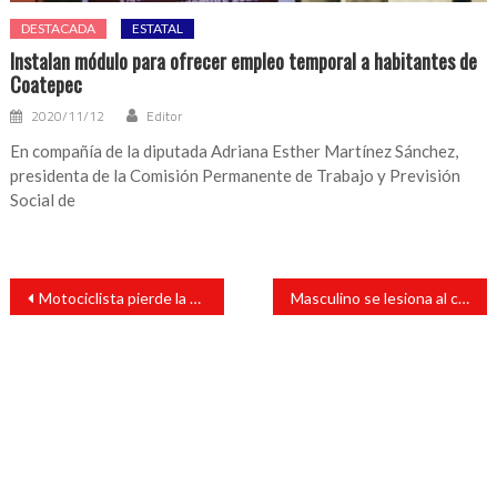
DESTACADA
ESTATAL
Instalan módulo para ofrecer empleo temporal a habitantes de
Coatepec
2020/11/12
Editor
En compañía de la diputada Adriana Esther Martínez Sánchez,
presidenta de la Comisión Permanente de Trabajo y Previsión
Social de
Navegación
Motociclista pierde la vida sobre la carretera estatal Saltabarranca – Lerdo de Tejada
Masculino se lesiona al caer de una camioneta en movimiento sobre la carretera SAT-Santiago
de
entradas