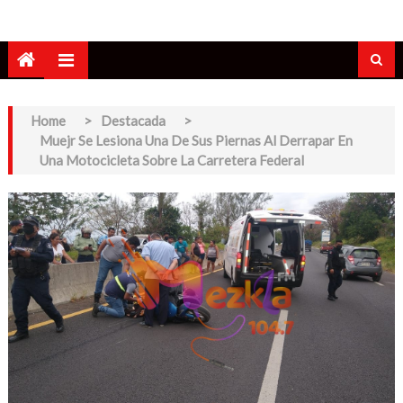
Home
>
Destacada
>
Muejr Se Lesiona Una De Sus Piernas Al Derrapar En
Una Motocicleta Sobre La Carretera Federal