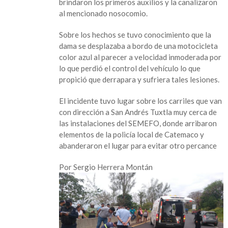
brindaron los primeros auxilios y la canalizaron
de
al mencionado nosocomio.
sus
piernas
Sobre los hechos se tuvo conocimiento que la
al
dama se desplazaba a bordo de una motocicleta
derrapar
color azul al parecer a velocidad inmoderada por
en
lo que perdió el control del vehículo lo que
una
propició que derrapara y sufriera tales lesiones.
motocicleta
sobre
El incidente tuvo lugar sobre los carriles que van
la
con dirección a San Andrés Tuxtla muy cerca de
carretera
las instalaciones del SEMEFO, donde arribaron
federal
elementos de la policía local de Catemaco y
abanderaron el lugar para evitar otro percance
Por Sergio Herrera Montán