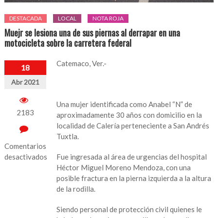
DESTACADA
LOCAL
NOTA ROJA
Muejr se lesiona una de sus piernas al derrapar en una
motocicleta sobre la carretera federal
Catemaco, Ver.-
18
Abr 2021
Una mujer identificada como Anabel “N” de
2183
aproximadamente 30 años con domicilio en la
localidad de Calería perteneciente a San Andrés
Tuxtla.
Comentarios
desactivados
Fue ingresada al área de urgencias del hospital
Héctor Miguel Moreno Mendoza, con una
en
posible fractura en la pierna izquierda a la altura
Muejr
de la rodilla.
se
lesiona
Siendo personal de protección civil quienes le
una