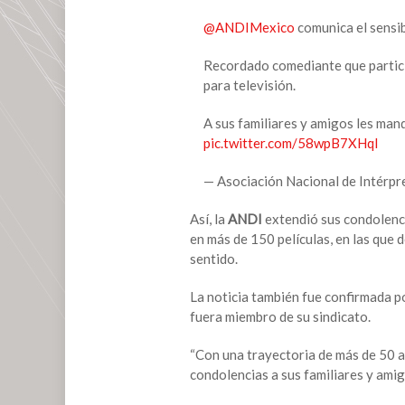
del
cine
@ANDIMexico
comunica el sensib
de
ficheras,
Recordado comediante que partici
a
para televisión.
los
80
A sus familiares y amigos les ma
años
pic.twitter.com/58wpB7XHql
— Asociación Nacional de Intér
Así, la
ANDI
extendió sus condolenci
en más de 150 películas, en las que 
sentido.
La noticia también fue confirmada p
fuera miembro de su sindicato.
“Con una trayectoria de más de 50 a
condolencias a sus familiares y amig