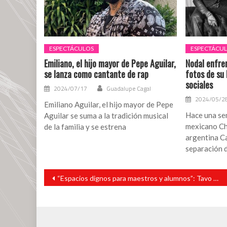
ESPECTÁCULOS
ESPECTÁCU
Emiliano, el hijo mayor de Pepe Aguilar,
Nodal enfren
se lanza como cantante de rap
fotos de su 
sociales
2024/07/17
Guadalupe Cagal
2024/05/2
Emiliano Aguilar, el hijo mayor de Pepe
Hace una se
Aguilar se suma a la tradición musical
mexicano Chr
de la familia y se estrena
argentina C
separación d
Navegación
“Espacios dignos para maestros y alumnos”: Tavo Pérez
de
entradas