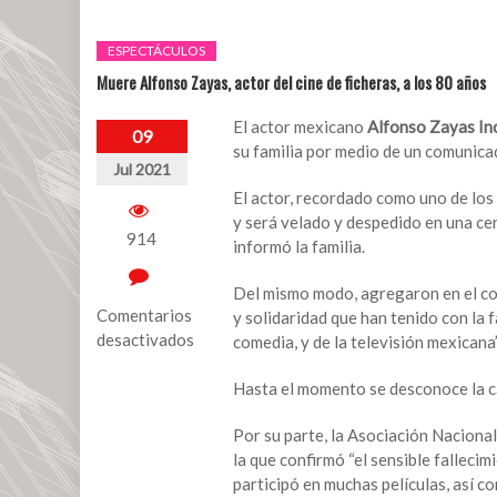
ESPECTÁCULOS
Muere Alfonso Zayas, actor del cine de ficheras, a los 80 años
El actor mexicano
Alfonso Zayas
In
09
su familia por medio de un comunica
Jul 2021
El actor, recordado como uno de los 
y será velado y despedido en una cer
914
informó la familia.
Del mismo modo, agregaron en el c
Comentarios
y solidaridad que han tenido con la f
desactivados
comedia, y de la televisión mexicana”
en
Hasta el momento se desconoce la cau
Muere
Alfonso
Por su parte, la Asociación Nacional
Zayas,
la que confirmó “el sensible fallec
actor
participó en muchas películas, así c