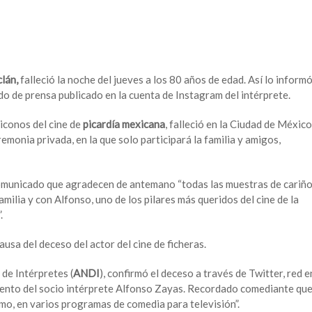
clán,
falleció la noche del jueves a los 80 años de edad. Así lo inform
do de prensa publicado en la cuenta de Instagram del intérprete.
iconos del cine de
picardía mexicana
, falleció en la Ciudad de México
emonia privada, en la que solo participará la familia y amigos,
omunicado que agradecen de antemano “todas las muestras de cariñ
amilia y con Alfonso, uno de los pilares más queridos del cine de la
.
sa del deceso del actor del cine de ficheras.
 de Intérpretes (
ANDI
), confirmó el deceso a través de Twitter, red e
imiento del socio intérprete Alfonso Zayas. Recordado comediante qu
omo, en varios programas de comedia para televisión”.