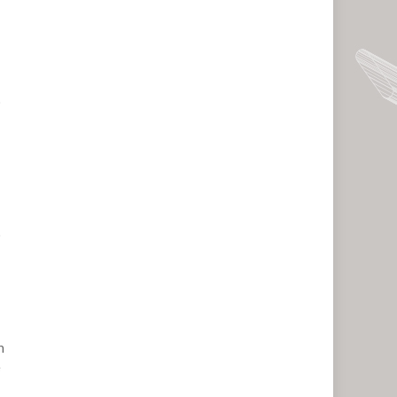
ó
o
n
e