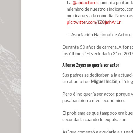
La
@andactores
lamenta profundam
miembro de nuestro sindicato, con
mexicana y a la comedia. Nuestras
pic.twitter.com/IZ8jmhAr1r
— Asociación Nacional de Actore
Durante 50 años de carrera, Alfonso
los últimos “El vecindario 3” en 20
Alfonso Zayas no quería ser actor
Sus padres se dedicaban a la actuac
tío abuelo fue
Miguel Inclán
, el “ci
Pero él no quería ser actor, porque 
pasaban bien a nivel económico.
El problema es que tampoco era buen
secundaria cuando lo expulsaron.
Así que comenzó a ayudarle a su pad