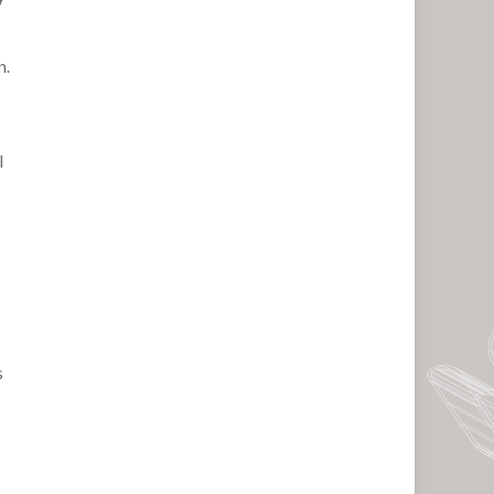
n.
l
s