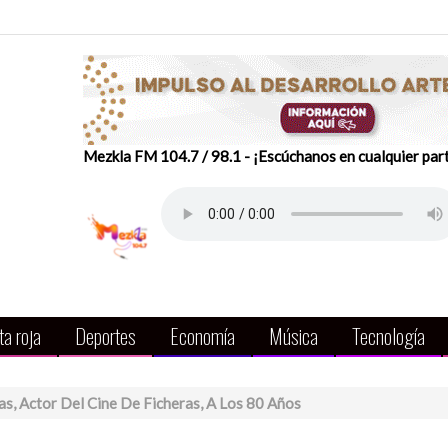
Mezkla FM 104.7 / 98.1 - ¡Escúchanos en cualquier par
a roja
Deportes
Economía
Música
Tecnología
s, Actor Del Cine De Ficheras, A Los 80 Años