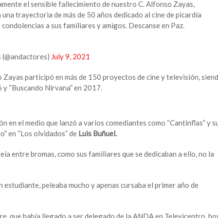
ente el sensible fallecimiento de nuestro C. Alfonso Zayas,
 una trayectoria de más de 50 años dedicado al cine de picardía
 condolencias a sus familiares y amigos. Descanse en Paz.
s (@andactores)
July 9, 2021
 Zayas participó en más de 150 proyectos de cine y televisión, sien
16 y “Buscando Nirvana” en 2017.
ión en el medio que lanzó a varios comediantes como “Cantinflas” y s
ego” en “Los olvidados” de
Luis Buñuel.
veía entre bromas, como sus familiares que se dedicaban a ello, no la
 estudiante, peleaba mucho y apenas cursaba el primer año de
re, que había llegado a ser delegado de la ANDA en Televicentro, ho