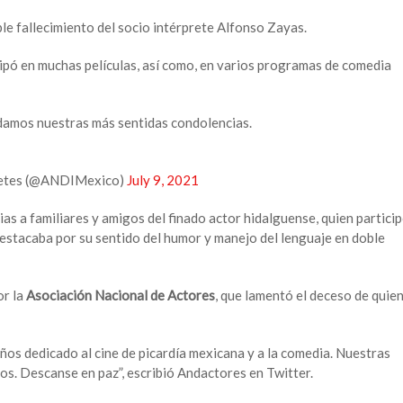
le fallecimiento del socio intérprete Alfonso Zayas.
pó en muchas películas, así como, en varios programas de comedia
ndamos nuestras más sentidas condolencias.
pretes (@ANDIMexico)
July 9, 2021
as a familiares y amigos del finado actor hidalguense, quien partici
destacaba por su sentido del humor y manejo del lenguaje en doble
or la
Asociación Nacional de Actores
, que lamentó el deceso de quie
ños dedicado al cine de picardía mexicana y a la comedia. Nuestras
os. Descanse en paz”, escribió Andactores en Twitter.