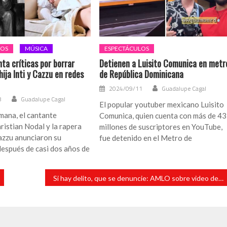
LOS
MÚSICA
ESPECTÁCULOS
ta críticas por borrar
Detienen a Luisito Comunica en metr
hija Inti y Cazzu en redes
de República Dominicana
2024/09/11
Guadalupe Cagal
8
Guadalupe Cagal
El popular youtuber mexicano Luisito
mana, el cantante
Comunica, quien cuenta con más de 43
istian Nodal y la rapera
millones de suscriptores en YouTube,
azzu anunciaron su
fue detenido en el Metro de
espués de casi dos años de
Si hay delito, que se denuncie: AMLO sobre video de otro de sus hermanos recibiendo dinero