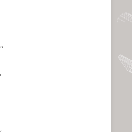
do
u
y