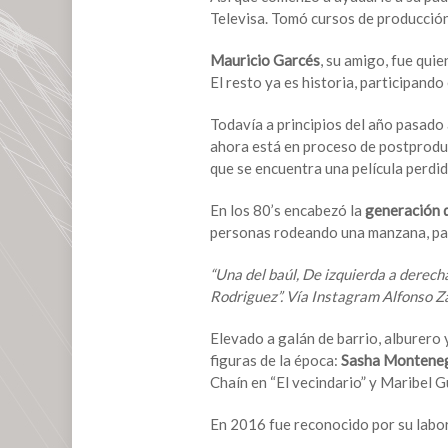
Televisa. Tomó cursos de producción
Mauricio Garcés
, su amigo, fue quie
El resto ya es historia, participand
Todavía a principios del año pasado 
ahora está en proceso de postproduc
que se encuentra una película perdid
En los 80’s encabezó la
generación d
personas rodeando una manzana, para
“Una del baúl, De izquierda a derecha
Rodriguez”. Vía Instagram Alfonso Z
Elevado a galán de barrio, alburero 
figuras de la época:
Sasha Montene
Chaín en “El vecindario” y Maribel 
En 2016 fue reconocido por su labor