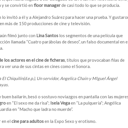
 y se convirtió en
floor manager
de casi todo lo que se producía.
n lo invitó a él y a Alejandro Suárez para hacer una prueba. Y gustaro
o en más de 150 producciones de cine y televisión.
aún filmó junto con
Lina Santos
los segmentos de una película que
ción llamada “Cuatro parábolas de deseo”, un falso documental en e
a.
e los actores en el cine de ficheras
, títulos que provocaban filas de
 ver una de sus cintas en cines como el Sonora.
 El Chiquilín(d.e.p.), Un servidor, Angelica Chain y MIguel Ángel
ayas.
y buen bailarín, besó o sostuvo noviazgos en pantalla con las mujere
gro
en “El sexo me da risa”;
Isela Vega
en “La pulquería”; Angélica
Guardia en “Macho que ladra no muerde”.
 en el
cine para adultos
en la Expo Sexo y erotismo.