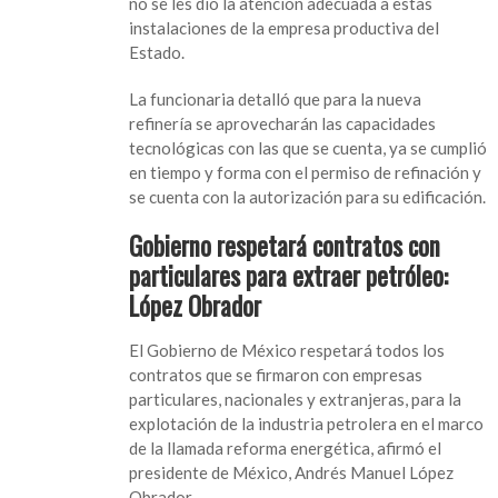
no se les dio la atención adecuada a estas
la
instalaciones de la empresa productiva del
construcción
Estado.
de
una
La funcionaria detalló que para la nueva
séptima
refinería se aprovecharán las capacidades
refinería,
tecnológicas con las que se cuenta, ya se cumplió
asegura
en tiempo y forma con el permiso de refinación y
Rocío
se cuenta con la autorización para su edificación.
Nahle
Gobierno respetará contratos con
particulares para extraer petróleo:
López Obrador
El Gobierno de México respetará todos los
contratos que se firmaron con empresas
particulares, nacionales y extranjeras, para la
explotación de la industria petrolera en el marco
de la llamada reforma energética, afirmó el
presidente de México, Andrés Manuel López
Obrador.