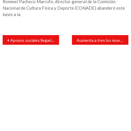
Rommel Pacheco Marrufo, director general de la Comisión
Nacional de Cultura Física y Deporte (CONADE) abanderó este
lunes a la
Navegación
Apoyos sociales llegarían en abril a Veracruz: Bienestar
Aumenta a tres los muertos por sismo en Indonesia
de
entradas