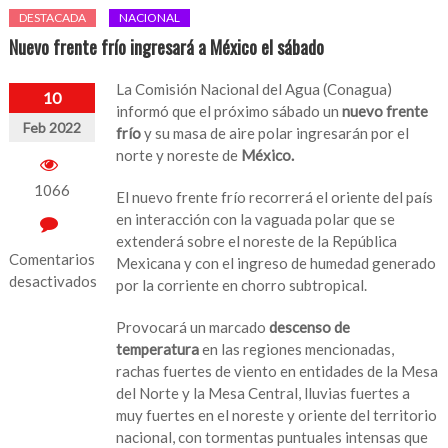
DESTACADA
NACIONAL
Nuevo frente frío ingresará a México el sábado
La Comisión Nacional del Agua (Conagua)
10
informó que el próximo sábado un
nuevo frente
Feb 2022
frío
y su masa de aire polar ingresarán por el
norte y noreste de
México.
1066
El nuevo frente frío recorrerá el oriente del país
en interacción con la vaguada polar que se
extenderá sobre el noreste de la República
Comentarios
Mexicana y con el ingreso de humedad generado
desactivados
por la corriente en chorro subtropical.
en
Provocará un marcado
descenso de
Nuevo
temperatura
en las regiones mencionadas,
frente
rachas fuertes de viento en entidades de la Mesa
frío
del Norte y la Mesa Central, lluvias fuertes a
ingresará
muy fuertes en el noreste y oriente del territorio
a
nacional, con tormentas puntuales intensas que
México