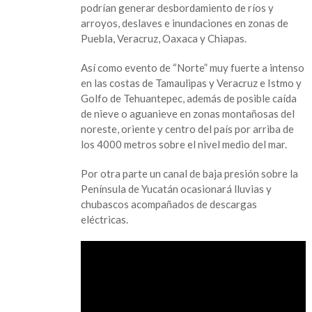
podrían generar desbordamiento de ríos y
el
arroyos, deslaves e inundaciones en zonas de
sábado
Puebla, Veracruz, Oaxaca y Chiapas.
Así como evento de “Norte” muy fuerte a intenso
en las costas de Tamaulipas y Veracruz e Istmo y
Golfo de Tehuantepec, además de posible caída
de nieve o aguanieve en zonas montañosas del
noreste, oriente y centro del país por arriba de
los 4000 metros sobre el nivel medio del mar.
Por otra parte un canal de baja presión sobre la
Península de Yucatán ocasionará lluvias y
chubascos acompañados de descargas
eléctricas.