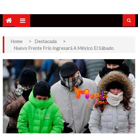
Home
>
Destacada
>
Nuevo Frente Frío Ingresará A México El Sábado