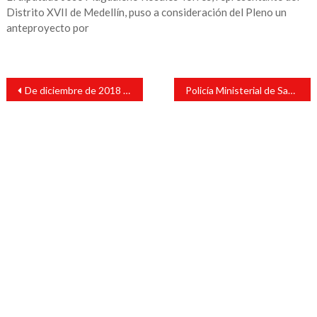
Distrito XVII de Medellín, puso a consideración del Pleno un
anteproyecto por
Navegación
De diciembre de 2018 a abril de 2021, tarifa eléctrica de bajo consumo subió 8.6%: CFE
Policía Ministerial de Santiago Tuxtla detiene a presunto homicida
de
entradas