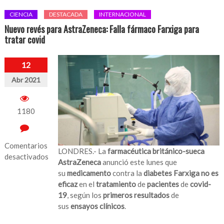
CIENCIA
DESTACADA
INTERNACIONAL
Nuevo revés para AstraZeneca: Falla fármaco Farxiga para
tratar covid
12
Abr 2021
1180
Comentarios
LONDRES.- La
farmacéutica británico-sueca
desactivados
AstraZeneca
anunció este lunes que
en
su
medicamento
contra la
diabetes Farxiga
no es
Nuevo
eficaz
en el
tratamiento
de
pacientes
de
covid-
revés
19
, según los
primeros resultados
de
para
sus
ensayos clínicos
.
AstraZeneca: