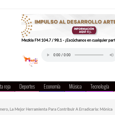
Mezkla FM 104.7 / 98.1 - ¡Escúchanos en cualquier par
a roja
Deportes
Economía
Música
Tecnología
énero, La Mejor Herramienta Para Contribuir A Erradicarla: Mónica