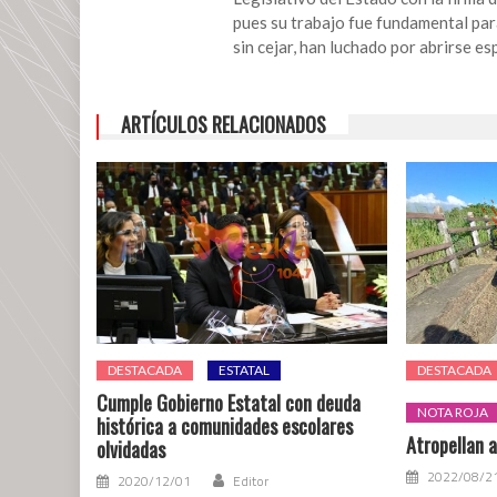
pues su trabajo fue fundamental par
sin cejar, han luchado por abrirse e
ARTÍCULOS RELACIONADOS
DESTACADA
ESTATAL
DESTACADA
Cumple Gobierno Estatal con deuda
NOTA ROJA
histórica a comunidades escolares
Atropellan a
olvidadas
2022/08/2
2020/12/01
Editor