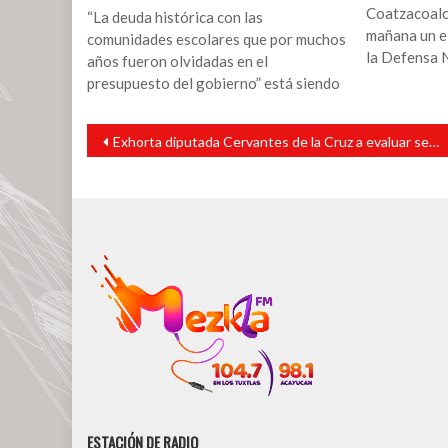
Coatzacoalc
“La deuda histórica con las
mañana un el
comunidades escolares que por muchos
la Defensa N
años fueron olvidadas en el
presupuesto del gobierno” está siendo
Navegación
Exhorta diputada Cervantes de la Cruz a evaluar servicios del Hospital de Álamo
de
entradas
ESTACIÓN DE RADIO