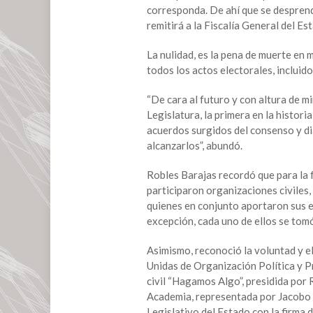
elección
corresponda. De ahí que se desprenda
por
remitirá a la Fiscalía General del Es
violencia
política
La nulidad, es la pena de muerte en 
de
todos los actos electorales, incluido
género,
la
“De cara al futuro y con altura de 
mejor
Legislatura, la primera en la histori
herramienta
acuerdos surgidos del consenso y di
para
alcanzarlos”, abundó.
contribuir
a
Robles Barajas recordó que para la 
erradicarla:
participaron organizaciones civiles,
Mónica
quienes en conjunto aportaron sus e
Robles
excepción, cada uno de ellos se tom
Asimismo, reconoció la voluntad y e
Unidas de Organización Política y P
civil “Hagamos Algo”, presidida por 
Academia, representada por Jacobo
Legislativo del Estado con la firma 