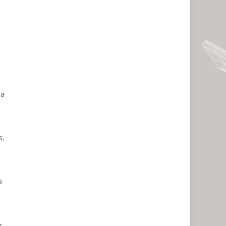
ra
s,
s
s,