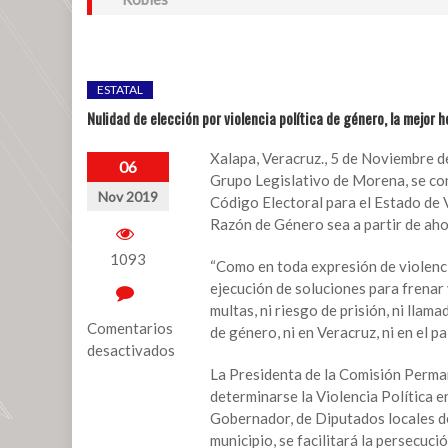
ESTATAL
Nulidad de elección por violencia política de género, la mejor 
Xalapa, Veracruz., 5 de Noviembre d
06
Grupo Legislativo de Morena, se con
Nov 2019
Código Electoral para el Estado de Ve
Razón de Género sea a partir de ahor
1093
“Como en toda expresión de violencia
ejecución de soluciones para frenar 
multas, ni riesgo de prisión, ni llama
Comentarios
de género, ni en Veracruz, ni en el paí
desactivados
La Presidenta de la Comisión Perman
en
determinarse la Violencia Política 
Nulidad
Gobernador, de Diputados locales de
de
municipio, se facilitará la persecuci