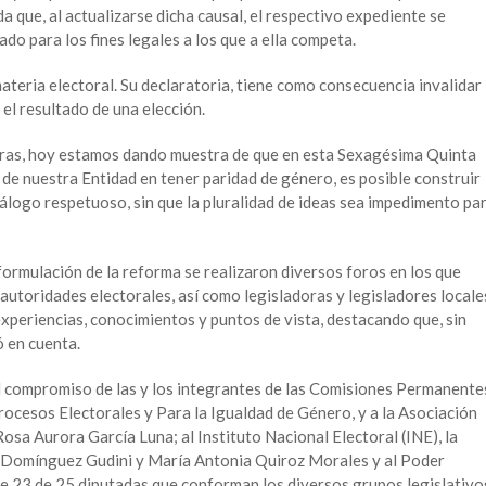
 que, al actualizarse dicha causal, el respectivo expediente se
tado para los fines legales a los que a ella competa.
materia electoral. Su declaratoria, tiene como consecuencia invalidar
 el resultado de una elección.
miras, hoy estamos dando muestra de que en esta Sexagésima Quinta
a de nuestra Entidad en tener paridad de género, es posible construir
álogo respetuoso, sin que la pluralidad de ideas sea impedimento pa
formulación de la reforma se realizaron diversos foros en los que
 autoridades electorales, así como legisladoras y legisladores locale
xperiencias, conocimientos y puntos de vista, destacando que, sin
ó en cuenta.
l compromiso de las y los integrantes de las Comisiones Permanente
rocesos Electorales y Para la Igualdad de Género, y a la Asociación
Rosa Aurora García Luna; al Instituto Nacional Electoral (INE), la
 Domínguez Gudini y María Antonia Quiroz Morales y al Poder
de 23 de 25 diputadas que conforman los diversos grupos legislativo