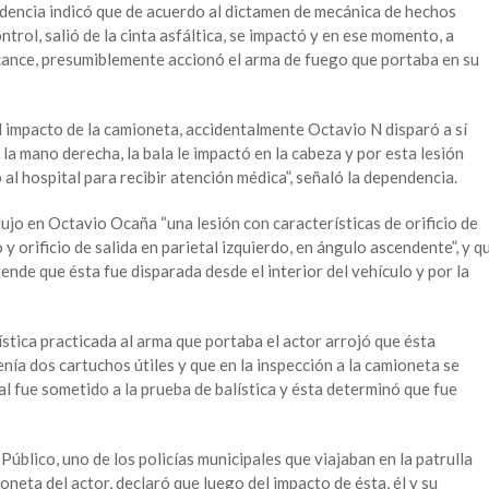
dencia indicó que de acuerdo al dictamen de mecánica de hechos
ontrol, salió de la cinta asfáltica, se impactó y en ese momento, a
cance, presumiblemente accionó el arma de fuego que portaba en su
l impacto de la camioneta, accidentalmente Octavio N disparó a sí
la mano derecha, la bala le impactó en la cabeza y por esta lesión
 al hospital para recibir atención médica”, señaló la dependencia.
ujo en Octavio Ocaña “una lesión con características de orificio de
y orificio de salida en parietal izquierdo, en ángulo ascendente”, y q
rende que ésta fue disparada desde el interior del vehículo y por la
ística practicada al arma que portaba el actor arrojó que ésta
enía dos cartuchos útiles y que en la inspección a la camioneta se
ual fue sometido a la prueba de balística y ésta determinó que fue
Público, uno de los policías municipales que viajaban en la patrulla
oneta del actor, declaró que luego del impacto de ésta, él y su