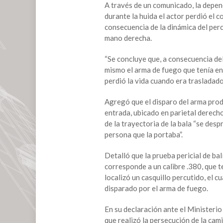
disparó
A través de un comunicado, la depen
accidentalmente
durante la huida el actor perdió el c
en
consecuencia de la dinámica del per
la
mano derecha.
cabeza,
dice
“Se concluye que, a consecuencia de
Fiscalía
mismo el arma de fuego que tenía en 
de
perdió la vida cuando era trasladado
Edomex
tras
Agregó que el disparo del arma prod
dictámenes
entrada, ubicado en parietal derecho 
periciales
de la trayectoria de la bala “se desp
persona que la portaba”.
Detalló que la prueba pericial de bal
corresponde a un calibre .380, que t
localizó un casquillo percutido, el c
disparado por el arma de fuego.
En su declaración ante el Ministerio 
que realizó la persecución de la cami