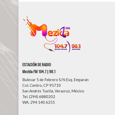
ESTACIÓN DE RADIO
Mezkla FM 104.7 | 98.1
Bulevar 5 de Febrero S/N Esq. Emparan
Col. Centro, CP 95710
San Andrés Tuxtla, Veracruz, México
Tel. (294) 6880202
WA: 294 140 6255