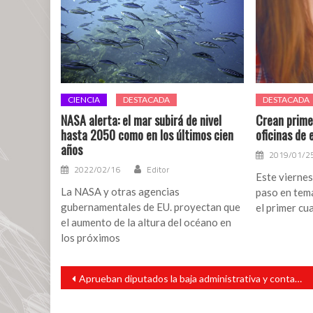
CIENCIA
DESTACADA
DESTACADA
NASA alerta: el mar subirá de nivel
Crean prime
hasta 2050 como en los últimos cien
oficinas de
años
2019/01/2
2022/02/16
Editor
Este viernes
La NASA y otras agencias
paso en tema
gubernamentales de EU. proyectan que
el primer cu
el aumento de la altura del océano en
los próximos
Navegación
Aprueban diputados la baja administrativa y contable de 577 bienes
de
entradas