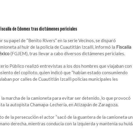
iscalía de Edomex tras dictámenes periciales
 su papel de “Benito Rivers” en la serie Vecinos, se disparó
oneta al huir de la policía de Cuautitlán Izcalli, informó la
Fiscalía
éxico
(FGJEM), tras llevar a cabo diversos dictámenes periciales.
terio Público realizó entrevistas a los dos hombres que viajaban con
 asiento del copiloto, quien indicó que “habían estado consumiendo
aban por calles de Cuautitlán Izcalli policías municipales les
ó la marcha de la camioneta para evitar ser detenido, lo que provocó
sta la autopista Chamapa-Lechería, en Atizapán de Zaragoza.
o de la persecución el actor “sacó de la guantera de la camioneta un
mano derecha, mientras conducía con la izquierda y mantenía su huida