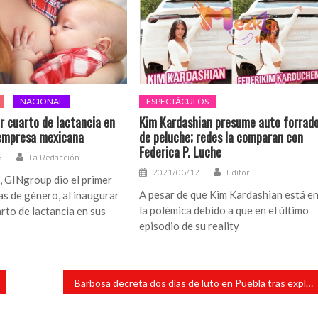
NACIONAL
ESPECTÁCULOS
r cuarto de lactancia en
Kim Kardashian presume auto forrad
 empresa mexicana
de peluche; redes la comparan con
Federica P. Luche
5
La Redacción
2021/06/12
Editor
, GINgroup dio el primer
A pesar de que Kim Kardashian está e
s de género, al inaugurar
la polémica debido a que en el último
arto de lactancia en sus
episodio de su reality
Barbosa decreta dos días de luto en Puebla tras explosión en toma clandestina