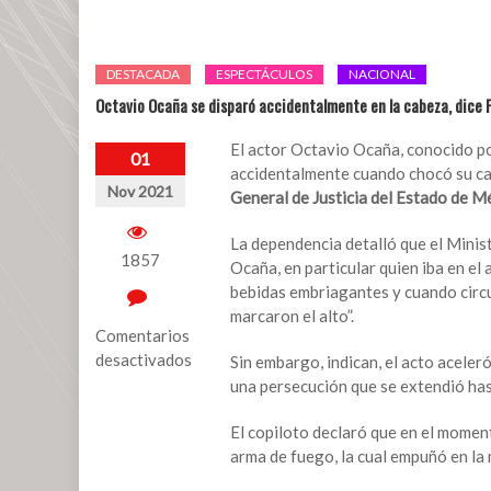
DESTACADA
ESPECTÁCULOS
NACIONAL
Octavio Ocaña se disparó accidentalmente en la cabeza, dice F
El actor Octavio Ocaña, conocido por
01
accidentalmente cuando chocó su cami
Nov 2021
General de Justicia del Estado de M
La dependencia detalló que el Minis
1857
Ocaña, en particular quien iba en el
bebidas embriagantes y cuando circul
marcaron el alto”.
Comentarios
desactivados
Sin embargo, indican, el acto aceler
una persecución que se extendió ha
en
Octavio
El copiloto declaró que en el moment
Ocaña
arma de fuego, la cual empuñó en la 
se