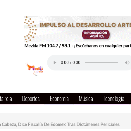
Mezkla FM 104.7 / 98.1 - ¡Escúchanos en cualquier par
a roja
Deportes
Economía
Música
Tecnología
 Cabeza, Dice Fiscalía De Edomex Tras Dictámenes Periciales