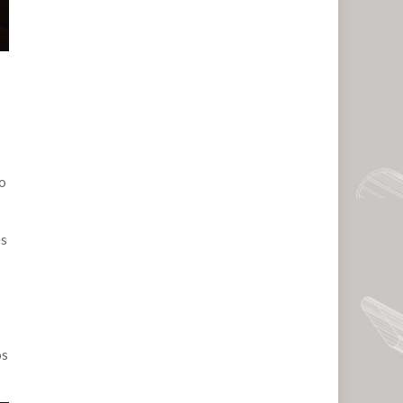
no
és
os