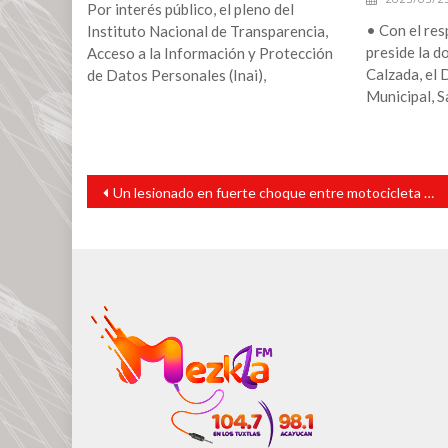
Por interés público, el pleno del
• Con el res
Instituto Nacional de Transparencia,
preside la d
Acceso a la Información y Protección
Calzada, el 
de Datos Personales (Inai),
Municipal, S
Navegación
Un lesionado en fuerte choque entre motocicleta y camión repartidor de cervezas
de
entradas