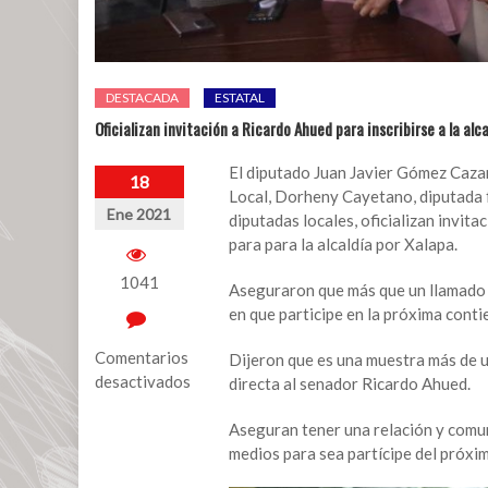
DESTACADA
ESTATAL
Oficializan invitación a Ricardo Ahued para inscribirse a la alc
El diputado Juan Javier Gómez Cazar
18
Local, Dorheny Cayetano, diputada f
Ene 2021
diputadas locales, oficializan invit
para para la alcaldía por Xalapa.
1041
Aseguraron que más que un llamado d
en que participe en la próxima conti
Comentarios
Dijeron que es una muestra más de 
desactivados
directa al senador Ricardo Ahued.
en
Aseguran tener una relación y comu
Oficializan
medios para sea partícipe del próxi
invitación
a