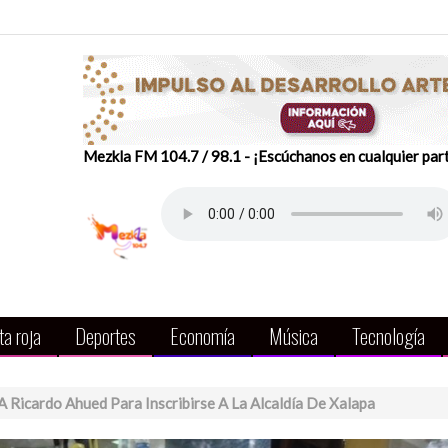
Mezkla FM 104.7 / 98.1 - ¡Escúchanos en cualquier par
a roja
Deportes
Economía
Música
Tecnología
 A Ricardo Ahued Para Inscribirse A La Alcaldía De Xalapa