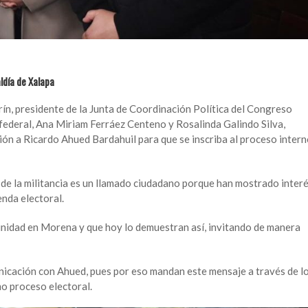
aldía de Xalapa
ín, presidente de la Junta de Coordinación Política del Congreso
ederal, Ana Miriam Ferráez Centeno y Rosalinda Galindo Silva,
ación a Ricardo Ahued Bardahuil para que se inscriba al proceso inter
e la militancia es un llamado ciudadano porque han mostrado inter
enda electoral.
unidad en Morena y que hoy lo demuestran así, invitando de manera
nicación con Ahued, pues por eso mandan este mensaje a través de l
mo proceso electoral.