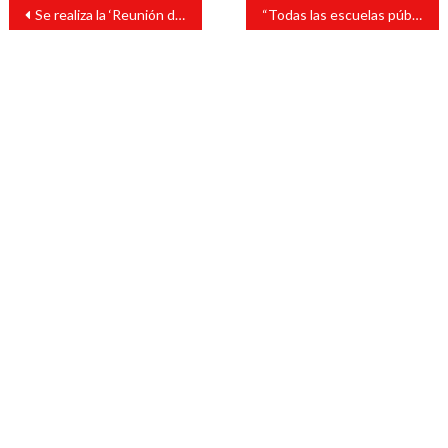
Navegación
Se realiza la ‘Reunión de Apertura’ para llevar a cabo el ‘Plan de Auditoria Cruzada’ por parte del Instituto Tecnológico Superior de La Montaña
“Todas las escuelas públicas de la cabecera municipal, fueron apoyadas por esta administración”: Tavo Pérez
de
entradas