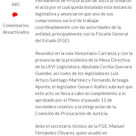
Permanente de Procuración de Justicia firmaron
685
el acta por el cual queda instalada esta instancia
legislativa y anunciaron que uno de sus
compromisos será el de trabajar
Comentarios
coordinadamente con las autoridades de la
desactivados
entidad, principalmente con la Fiscalía General
del Estado (FGE).
en
Ofrece
Reunidos en la sala Venustiano Carranza y con la
Comisión
presencia de la presidenta de la Mesa Directiva
del
de la LXVI Legislatura, diputada Cecilia Guevara
Congreso
Guembe, así como de los legisladores Luis
trabajo
Arturo Santiago Martínez y Fernando Arteaga
coordinado
Aponte, el legislador Genaro Ibáñez subrayó que
a
este acto se lleva a cabo en cumplimiento a lo
la
aprobado por el Pleno el pasado 11 de
Fiscalía
noviembre relativo a la integración de la
General
Comisión de Procuración de Justicia.
Ante el secretario técnico de la FGE, Manuel
Fernández Olivares, quien acudió en