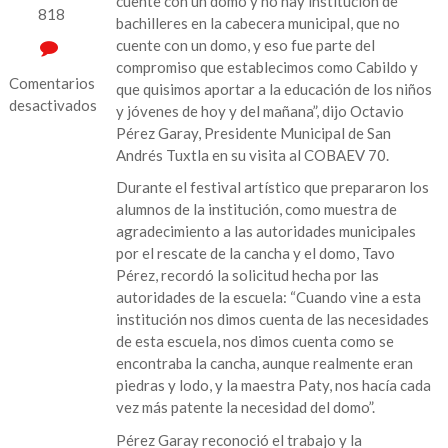
cuente con un domo y no hay institución de
818
bachilleres en la cabecera municipal, que no
cuente con un domo, y eso fue parte del
compromiso que establecimos como Cabildo y
Comentarios
que quisimos aportar a la educación de los niños
desactivados
y jóvenes de hoy y del mañana”, dijo Octavio
Pérez Garay, Presidente Municipal de San
en
Andrés Tuxtla en su visita al COBAEV 70.
“Todas
las
Durante el festival artístico que prepararon los
escuelas
alumnos de la institución, como muestra de
públicas
agradecimiento a las autoridades municipales
de
por el rescate de la cancha y el domo, Tavo
la
Pérez, recordó la solicitud hecha por las
cabecera
autoridades de la escuela: “Cuando vine a esta
municipal,
institución nos dimos cuenta de las necesidades
fueron
de esta escuela, nos dimos cuenta como se
apoyadas
encontraba la cancha, aunque realmente eran
por
piedras y lodo, y la maestra Paty, nos hacía cada
esta
vez más patente la necesidad del domo”.
administración”:
Pérez Garay reconoció el trabajo y la
Tavo