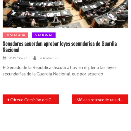
DESTACADA
NACIONAL
Senadores acuerdan aprobar leyes secundarias de Guardia
Nacional
2019/05/21
La Redacción
El Senado de la República discutirá hoy en el pleno las leyes
secundarias de la Guardia Nacional, que por acuerdo
Navegación
Ofrece Comisión del Congreso trabajo coordinado a la Fiscalía General
México retrocede una década en el Índice de Progreso Social; seguridad, inclusión y derechos personales, los focos rojos
de
entradas