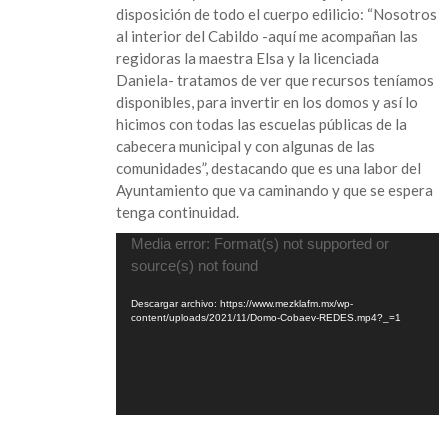
disposición de todo el cuerpo edilicio: “Nosotros
Pérez
al interior del Cabildo -aquí me acompañan las
regidoras la maestra Elsa y la licenciada
Daniela- tratamos de ver que recursos teníamos
disponibles, para invertir en los domos y así lo
hicimos con todas las escuelas públicas de la
cabecera municipal y con algunas de las
comunidades”, destacando que es una labor del
Ayuntamiento que va caminando y que se espera
tenga continuidad.
Reproductor
Media error: Format(s) not supported or
de
source(s) not found
vídeo
Descargar archivo: https://www.mezklafm.mx/wp-
content/uploads/2021/11/Domo-Cobaev-REDES.mp4?_=1