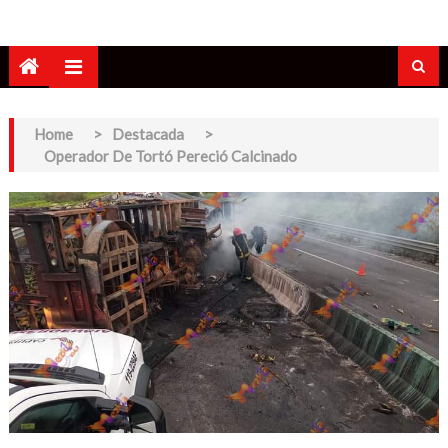
Home
>
Destacada
>
Operador De Tortó Pereció Calcinado