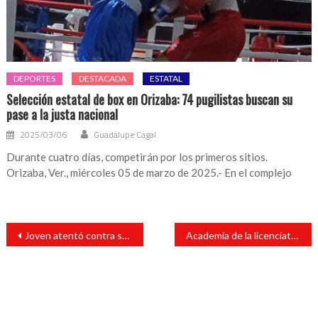
DEPORTES
DESTACADA
ESTATAL
Selección estatal de box en Orizaba: 74 pugilistas buscan su
pase a la justa nacional
2025/03/06
Guadalupe Cagal
Durante cuatro días, competirán por los primeros sitios.
Orizaba, Ver., miércoles 05 de marzo de 2025.- En el complejo
Navegación
Joven atentó contra su 4ida con una hamaca
Academia de la licenciatura en administración del tecnm campus San Andrés Tuxtla imparte taller ‘hábitos de ahorro’
de
entradas