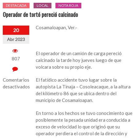
DESTACADA
LOCAL
NOTA ROJA
Operador de tortó pereció calcinado
Cosamaloapan, Ver.-
20
Abr 2023
El operador de un camión de carga pereció
807
calcinado la tarde hoy jueves luego de que
volcara sobre su propio eje.
Comentarios
El fatídico accidente tuvo lugar sobre la
desactivados
autopista La Tinaja – Cosoleacaque, a la altura
del kilómetro 86 que se ubica dentro del
en
municipio de Cosamaloapan.
Operador
de
En torno a los hechos se tuvo conocimiento que
tortó
posiblemente la pesada unidad era conducida a
pereció
exceso de velocidad lo que originó que su
calcinado
operador perdiera el control de la dirección y