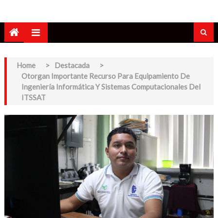
Home
>
Destacada
>
Otorgan Importante Recurso Para Equipamiento De
Ingeniería Informática Y Sistemas Computacionales Del
ITSSAT