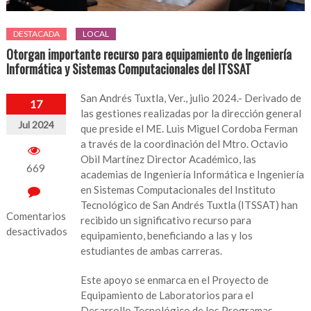
DESTACADA
LOCAL
Otorgan importante recurso para equipamiento de Ingeniería
Informática y Sistemas Computacionales del ITSSAT
San Andrés Tuxtla, Ver., julio 2024.- Derivado de
17
las gestiones realizadas por la dirección general
Jul 2024
que preside el ME. Luis Miguel Cordoba Ferman
a través de la coordinación del Mtro. Octavio
Obil Martínez Director Académico, las
669
academias de Ingeniería Informática e Ingeniería
en Sistemas Computacionales del Instituto
Tecnológico de San Andrés Tuxtla (ITSSAT) han
Comentarios
recibido un significativo recurso para
desactivados
equipamiento, beneficiando a las y los
estudiantes de ambas carreras.
en
Otorgan
Este apoyo se enmarca en el Proyecto de
importante
Equipamiento de Laboratorios para el
recurso
Desarrollo Tecnológico de los Programas