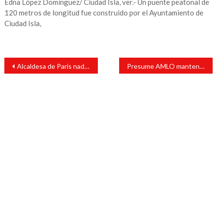
Edna López Domínguez/ Ciudad Isla, ver.- Un puente peatonal de
120 metros de longitud fue construido por el Ayuntamiento de
Ciudad Isla,
Navegación
Alcaldesa de París nada en el Sena previo a Olimpiadas para demostrar que aguas son aptas
Presume AMLO mantener alta aprobación ciudadana en recta final de mandato
de
entradas