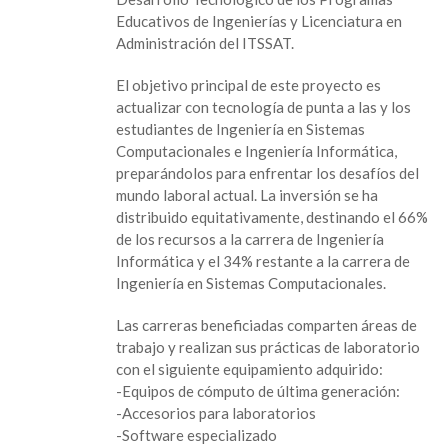
para
Educativos de Ingenierías y Licenciatura en
equipamiento
Administración del ITSSAT.
de
Ingeniería
El objetivo principal de este proyecto es
Informática
actualizar con tecnología de punta a las y los
y
estudiantes de Ingeniería en Sistemas
Sistemas
Computacionales e Ingeniería Informática,
Computacionales
preparándolos para enfrentar los desafíos del
del
mundo laboral actual. La inversión se ha
ITSSAT
distribuido equitativamente, destinando el 66%
de los recursos a la carrera de Ingeniería
Informática y el 34% restante a la carrera de
Ingeniería en Sistemas Computacionales.
Las carreras beneficiadas comparten áreas de
trabajo y realizan sus prácticas de laboratorio
con el siguiente equipamiento adquirido:
-Equipos de cómputo de última generación:
-Accesorios para laboratorios
-Software especializado