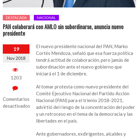
DESTACADA
NACIONAL
PAN colaborará con AMLO sin subordinarse, anuncia nuevo
presidente
El nuevo presidente nacional del PAN, Marko
19
Cortés Mendoza, señaló que esa fuerza política
Nov 2018
tendrá actitud de colaboración, pero jamás de
subordinación ante el nuevo gobierno que
iniciará el 1 de diciembre.
1203
Al tomar protesta como nuevo presidente del
Comité Ejecutivo Nacional del Partido Acción
Comentarios
Nacional (PAN) para el trienio 2018-2021,
desactivados
advirtió del riesgo de la concentración del poder
y un retroceso en el tema de la democracia y las
en
libertades en el país.
PAN
colaborará
Ante gobernadores, exdirigentes, alcaldes y
con