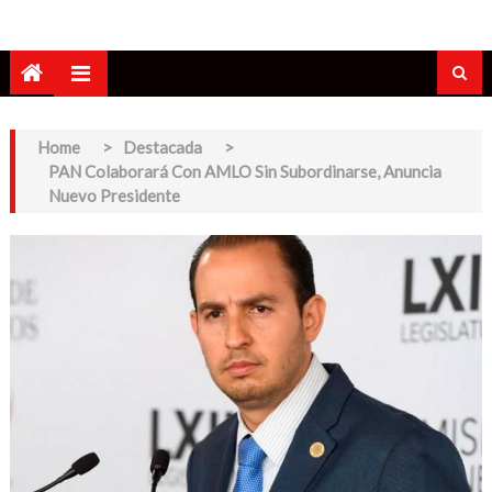
Home
>
Destacada
>
PAN Colaborará Con AMLO Sin Subordinarse, Anuncia
Nuevo Presidente