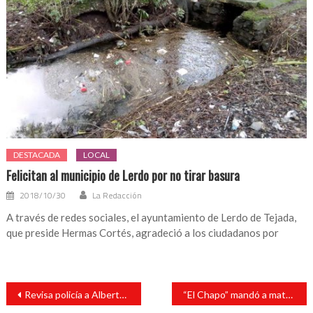
DESTACADA
LOCAL
Felicitan al municipio de Lerdo por no tirar basura
2018/10/30
La Redacción
A través de redes sociales, el ayuntamiento de Lerdo de Tejada,
que preside Hermas Cortés, agradeció a los ciudadanos por
Navegación
Revisa policía a Alberto Silva tras protagonizar pelea en Cuba
“El Chapo” mandó a matar a rivales, revela el “El Rey” Zambada
de
entradas