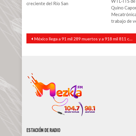
WTL-ITS de 
creciente del Río San
Quino Capor
Mecatrónica
trabajo de 
Navegación
México llega a 91 mil 289 muertos y a 918 mil 811 casos confirmados de COVID-19
de
entradas
ESTACIÓN DE RADIO