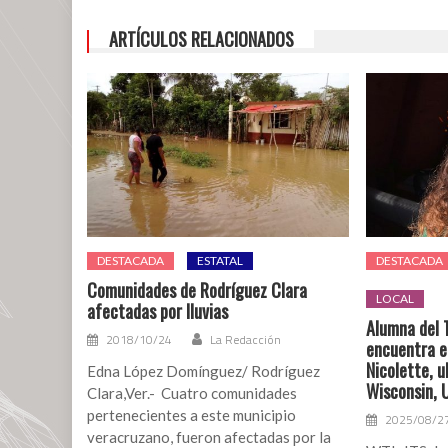
ARTÍCULOS RELACIONADOS
DESTACADA
ESTATAL
DESTACADA
Comunidades de Rodríguez Clara
LOCAL
afectadas por lluvias
Alumna del 
2018/10/24
La Redacción
encuentra 
Nicolette, u
Edna López Domínguez/ Rodríguez
Wisconsin, U
Clara,Ver.- Cuatro comunidades
pertenecientes a este municipio
2025/08/2
veracruzano, fueron afectadas por la