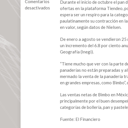
Comentarios
Durante el inicio de octubre el pan
desactivados
ofertas en la plataforma Tiendeo, p
espera ser un respiro para la categ
en
paulatinamente su contracción en la
Pan
en valor, según datos de Nielsen.
de
muerto
De enero a agosto se vendieron 25 mi
no
un incremento del 6.8 por ciento anu
salva
Geografía (Inegi).
del
‘susto’
“Tiene mucho que ver con la parte de
a
panaderías no están preparadas y al
las
mermado la venta de la panadería tr
panaderías:
en grandes empresas, como Bimbo”, d
ventas
caen
Las ventas netas de Bimbo en México
hasta
principalmente por el buen desempeño
50%
categorías de bollería, pan y pastele
Fuente: El Financiero