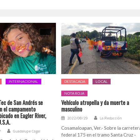
INTERNACIONAL
DESTACADA
LOCAL
NOTA ROJA
Tec de San Andrés se
Vehículo atropella y da muerte a
en el campamento
masculino
bicado en Eagler River,
2022/08/29
La Redacción
.S.A.
Cosamaloapan, Ver.- Sobre la carreter
7
Guadalupe Cagal
federal 175 en el tramo Santa Cruz -