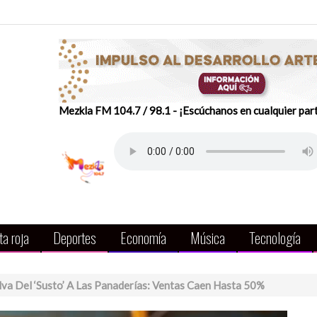
Mezkla FM 104.7 / 98.1 - ¡Escúchanos en cualquier par
a roja
Deportes
Economía
Música
Tecnología
va Del ‘susto’ A Las Panaderías: Ventas Caen Hasta 50%