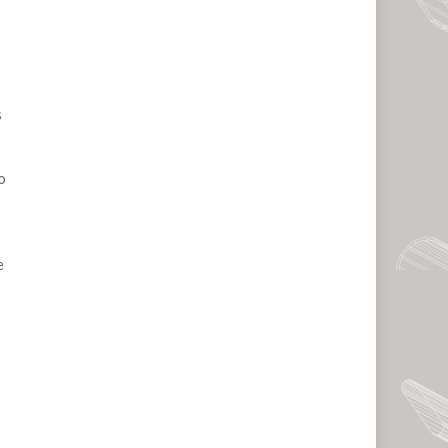
s
o
e