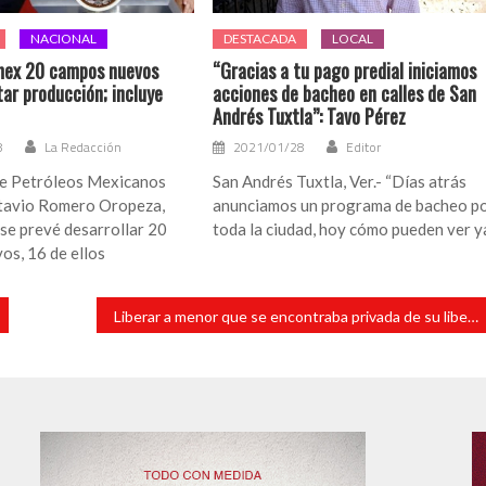
NACIONAL
DESTACADA
LOCAL
mex 20 campos nuevos
“Gracias a tu pago predial iniciamos
ar producción; incluye
acciones de bacheo en calles de San
Andrés Tuxtla”: Tavo Pérez
8
La Redacción
2021/01/28
Editor
 de Petróleos Mexicanos
San Andrés Tuxtla, Ver.- “Días atrás
tavio Romero Oropeza,
anunciamos un programa de bacheo p
se prevé desarrollar 20
toda la ciudad, hoy cómo pueden ver y
os, 16 de ellos
Liberar a menor que se encontraba privada de su libertad