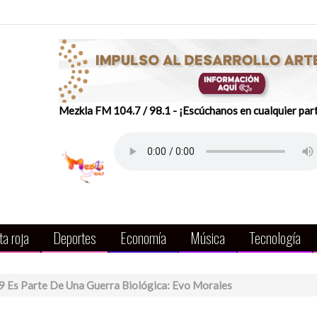
Mezkla FM 104.7 / 98.1 - ¡Escúchanos en cualquier par
a roja
Deportes
Economía
Música
Tecnología
 Es Parte De Una Guerra Biológica: Evo Morales