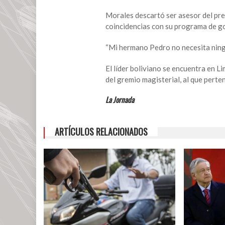
es
parte
Morales descartó ser asesor del pr
de
coincidencias con su programa de g
una
guerra
“Mi hermano Pedro no necesita ning
biológica:
Evo
El líder boliviano se encuentra en Li
Morales
del gremio magisterial, al que perten
La Jornada
ARTÍCULOS RELACIONADOS