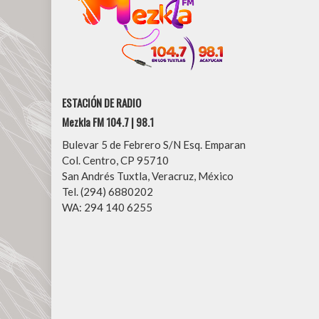
ESTACIÓN DE RADIO
Mezkla FM 104.7 | 98.1
Bulevar 5 de Febrero S/N Esq. Emparan
Col. Centro, CP 95710
San Andrés Tuxtla, Veracruz, México
Tel. (294) 6880202
WA: 294 140 6255