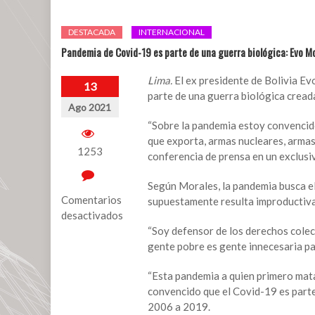
DESTACADA
INTERNACIONAL
Pandemia de Covid-19 es parte de una guerra biológica: Evo M
Lima.
El ex presidente de Bolivia Ev
13
parte de una guerra biológica creada
Ago 2021
“Sobre la pandemia estoy convencido 
que exporta, armas nucleares, armas 
1253
conferencia de prensa en un exclusi
Según Morales, la pandemia busca el
Comentarios
supuestamente resulta improductiva 
desactivados
“Soy defensor de los derechos colect
en
gente pobre es gente innecesaria pa
Pandemia
de
“Esta pandemia a quien primero mata 
Covid-
convencido que el Covid-19 es parte
19
2006 a 2019.