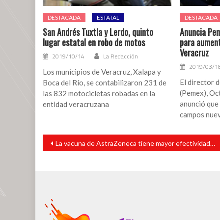
DESTACADA
ESTATAL
DESTACADA
San Andrés Tuxtla y Lerdo, quinto
Anuncia Pe
lugar estatal en robo de motos
para aument
Veracruz
2019/10/14
La Redacción
2019/03/1
Los municipios de Veracruz, Xalapa y
El director
Boca del Río, se contabilizaron 231 de
(Pemex), Oc
las 832 motocicletas robadas en la
anunció que 
entidad veracruzana
campos nuev
Navegación
La vacuna de AstraZeneca tiene mayor efectividad en los mexicanos, según el INSP
de
entradas