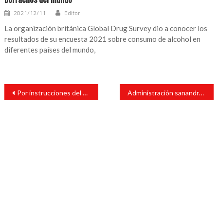
2021/12/11
Editor
La organización británica Global Drug Survey dio a conocer los
resultados de su encuesta 2021 sobre consumo de alcohol en
diferentes países del mundo,
Navegación
Por instrucciones del alcalde Tavo Pérez, reparten cubrebocas a locatarios del Mercado Municipal
Administración sanandresina beneficiará con alimentos calientes
de
entradas