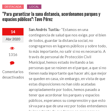
DESTACADA
LOCAL
“Para garantizar la sana distancia, acordonamos parques y
espacios públicos”: Tavo Pérez
San Andrés Tuxtla.-
“Estamos en una
14
contingencia de salud que nos exige, por el bien
Abr 2020
de todos, guardar la distancia social, no
congregarnos en lugares públicos y sobre todo,
lo más importante, no salir si no es necesario. A
1316
través de personal de Protección Civil
Municipal, hemos estado invitando a las
personas que se reúnen en el parque, a que si no
Comentarios
tienen nada importante que hacer ahí, que mejor
desactivados
se queden en casa, sin embargo, en vista de que
estas disposiciones no han sido acatadas
en
apropiadamente por todos, hemos pasado a
“Para
tener que acordonar los parques y espacios
garantizar
públicos, esperamos su comprensión y que esto
la
sirva para que de una vez por todas entendamos
sana