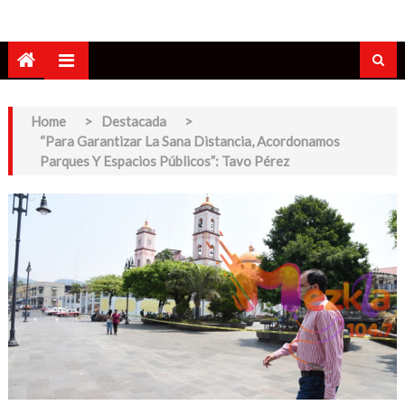
Home
>
Destacada
>
“Para Garantizar La Sana Distancia, Acordonamos
Parques Y Espacios Públicos”: Tavo Pérez