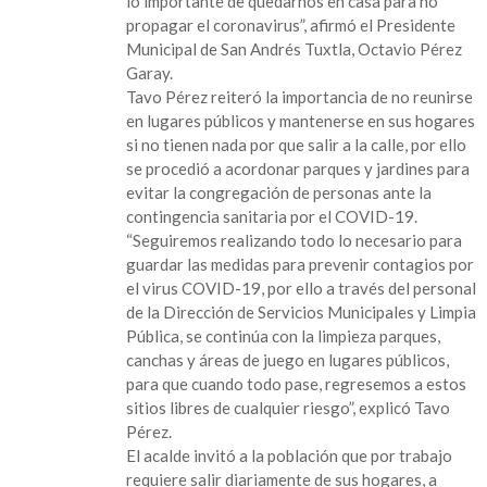
lo importante de quedarnos en casa para no
distancia,
propagar el coronavirus”, afirmó el Presidente
acordonamos
Municipal de San Andrés Tuxtla, Octavio Pérez
parques
Garay.
y
Tavo Pérez reiteró la importancia de no reunirse
espacios
en lugares públicos y mantenerse en sus hogares
públicos”:
si no tienen nada por que salir a la calle, por ello
Tavo
se procedió a acordonar parques y jardines para
Pérez
evitar la congregación de personas ante la
contingencia sanitaria por el COVID-19.
“Seguiremos realizando todo lo necesario para
guardar las medidas para prevenir contagios por
el virus COVID-19, por ello a través del personal
de la Dirección de Servicios Municipales y Limpia
Pública, se continúa con la limpieza parques,
canchas y áreas de juego en lugares públicos,
para que cuando todo pase, regresemos a estos
sitios libres de cualquier riesgo”, explicó Tavo
Pérez.
El acalde invitó a la población que por trabajo
requiere salir diariamente de sus hogares, a