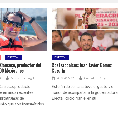
ESTATAL
ESTATAL
 Canseco, productor del
Coatzacoalcos: Juan Javier Gómez
00 Mexicanos’
Cazarín
0
Guadalupe Cagal
2024/07/22
Guadalupe Cagal
Canseco, productor
Este fin de semana tuve el gusto y el
e en años recientes
honor de acompañar a la gobernadora
 programas de
Electa, Rocío Nahle, en su
ento que son transmitidos