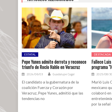
ESTATAL
DESTACADA
Pepe Yunes admite derrota y reconoce
Fallece Luis
triunfo de Rocío Nahle en Veracruz
programa ‘1
2024/06/03
Guadalupe Cagal
2025/08/3
El candidato a la gubernatura de la
Murió Luis 
coalición Fuerza y Corazón por
mexicano qu
Veracruz, Pepe Yunes, admitió que las
colaboró en
tendencias no
entretenimi
por la señal