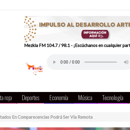
Mezkla FM 104.7 / 98.1 - ¡Escúchanos en cualquier par
a roja
Deportes
Economía
Música
Tecnología
utados En Comparecencias Podrá Ser Vía Remota