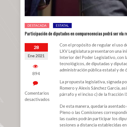
DESTACADA
ESTATAL
Participación de diputados en comparecencias podrá ser vía 
Con el propósito de regular el uso de
28
LXV Legislatura presentaron una ini
Ene 2021
Interior del Poder Legislativo, con l
tecnológicos, de diputadas y diputad
administración pública estatal y d
894
La propuesta legislativa, signada p
Romero y Alexis Sánchez García, así 
Comentarios
párrafo y el inciso c) de la fracción
desactivados
De esta manera, quedaría asentado en
en
Pleno o las Comisiones correspondie
Participación
las cuales podrán participar los dip
de
sesiones a distancia establecidas en
diputados