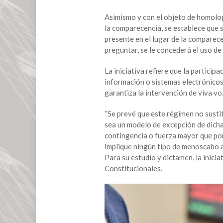
en
Asimismo y con el objeto de homolog
comparecencias
la comparecencia, se establece que 
podrá
presente en el lugar de la comparec
ser
preguntar, se le concederá el uso de l
vía
remota
La iniciativa refiere que la participa
información o sistemas electrónicos 
garantiza la intervención de viva voz
“Se prevé que este régimen no sustitu
sea un modelo de excepción de dich
contingencia o fuerza mayor que pon
implique ningún tipo de menoscabo a 
Para su estudio y dictamen, la inici
Constitucionales.