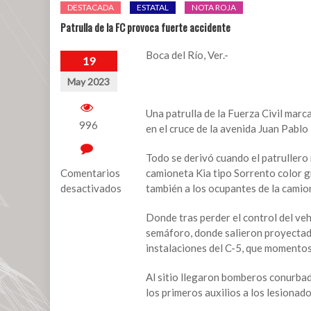
DESTACADA
ESTATAL
NOTA ROJA
Patrulla de la FC provoca fuerte accidente
Boca del Río, Ver.-
19
May 2023
Una patrulla de la Fuerza Civil ma
996
en el cruce de la avenida Juan Pablo 
Todo se derivó cuando el patrullero 
Comentarios
camioneta Kia tipo Sorrento color g
desactivados
también a los ocupantes de la camio
en
Donde tras perder el control del veh
Patrulla
semáforo, donde salieron proyectado
de
instalaciones del C-5, que momento
la
FC
Al sitio llegaron bomberos conurbad
provoca
los primeros auxilios a los lesionad
fuerte