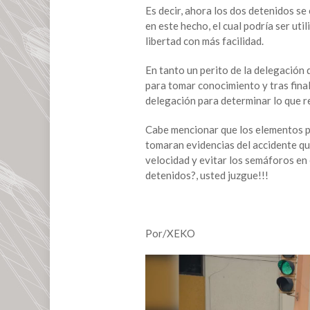
accidente
Es decir, ahora los dos detenidos se
en este hecho, el cual podría ser ut
libertad con más facilidad.
En tanto un perito de la delegación 
para tomar conocimiento y tras finali
delegación para determinar lo que r
Cabe mencionar que los elementos po
tomaran evidencias del accidente que
velocidad y evitar los semáforos en 
detenidos?, usted juzgue!!!
Por/XEKO
Reproductor
de
vídeo