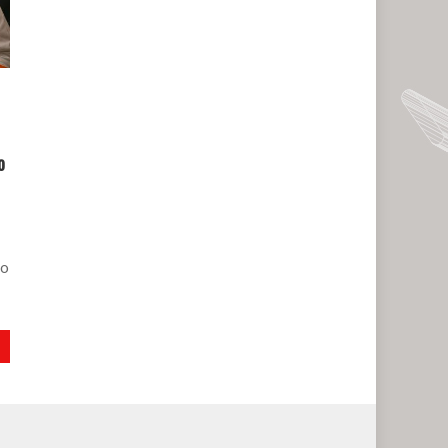
o
l
to