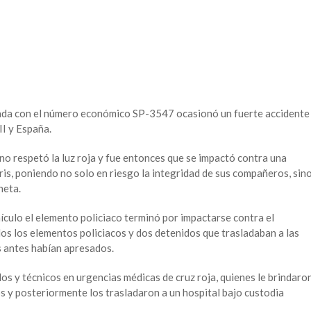
rcada con el número económico SP-3547 ocasionó un fuerte accidente
II y España.
no respetó la luz roja y fue entonces que se impactó contra una
ris, poniendo no solo en riesgo la integridad de sus compañeros, sin
neta.
ículo el elemento policiaco terminó por impactarse contra el
s los elementos policiacos y dos detenidos que trasladaban a las
s antes habían apresados.
os y técnicos en urgencias médicas de cruz roja, quienes le brindaro
os y posteriormente los trasladaron a un hospital bajo custodia