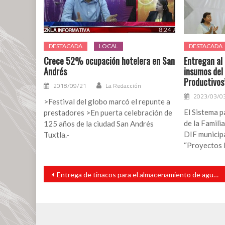
DESTACADA
LOCAL
DESTACADA
Crece 52% ocupación hotelera en San
Entregan al 
Andrés
insumos del
Productivos
2018/09/21
La Redacción
2023/03/0
>Festival del globo marcó el repunte a
El Sistema p
prestadores >En puerta celebración de
de la Familia
125 años de la ciudad San Andrés
DIF municip
Tuxtla.-
“Proyectos 
Navegación
Entrega de tinacos para el almacenamiento de agua, refrigeradores y láminas de zinc en Santiago Tuxtla
de
entradas