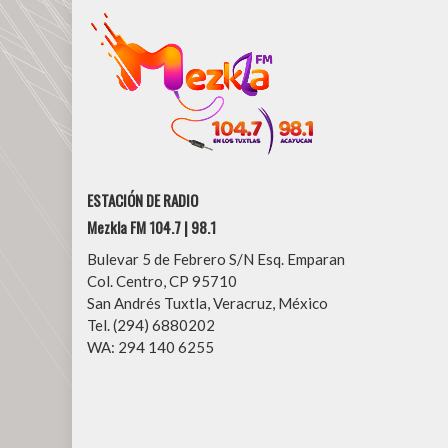
ESTACIÓN DE RADIO
Mezkla FM 104.7 | 98.1
Bulevar 5 de Febrero S/N Esq. Emparan
Col. Centro, CP 95710
San Andrés Tuxtla, Veracruz, México
Tel. (294) 6880202
WA: 294 140 6255