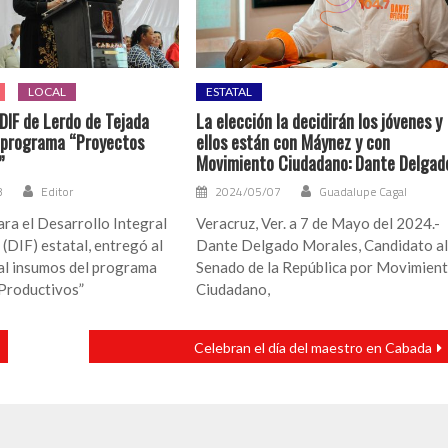
LOCAL
ESTATAL
DIF de Lerdo de Tejada
La elección la decidirán los jóvenes y
 programa “Proyectos
ellos están con Máynez y con
”
Movimiento Ciudadano: Dante Delgad
3
Editor
2024/05/07
Guadalupe Cagal
ara el Desarrollo Integral
Veracruz, Ver. a 7 de Mayo del 2024.-
 (DIF) estatal, entregó al
Dante Delgado Morales, Candidato a
al insumos del programa
Senado de la República por Movimien
Productivos”
Ciudadano,
Celebran el día del maestro en Cabada