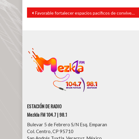
Navegación
Favorable fortalecer espacios pacíficos de convivencia educativa: Rosalinda Galindo
de
entradas
ESTACIÓN DE RADIO
Mezkla FM 104.7 | 98.1
Bulevar 5 de Febrero S/N Esq. Emparan
Col. Centro, CP 95710
San Andrés Tuxtla, Veracruz, México