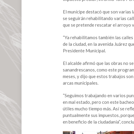
de
San
El munícipe destacó que son varias l
Andrés,
se seguirán rehabilitando varias ca
gracias
que se pretende rescatar el arroyo v
al
buen
“Ya rehabilitamos también las calles
manejo
de la ciudad, en la avenida Juárez que
de
Presidente Municipal.
los
recursos,
El alcalde afirmó que las obras no s
aprovechando
sanandrescanos, como este programa
al
meses, y dijo que estos trabajos son
máximo
arcas municipales.
las
contribuciones
“Seguimos trabajando en varios punt
de
en mal estado, pero con este bacheo
los
útiles mucho tiempo más. Así se ref
ciudadanos”:
puntualmente sus impuestos, porque 
Tavo
en beneficio de la ciudadanía”, conclu
Pérez