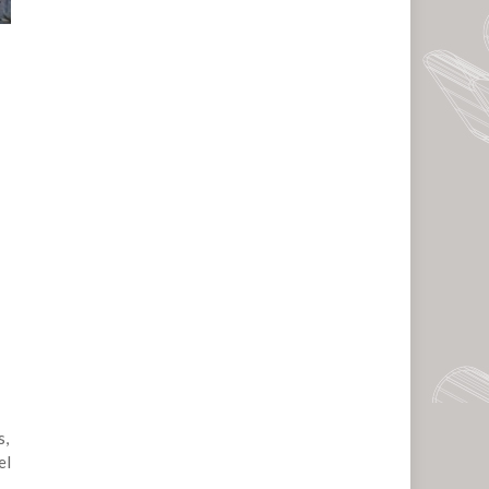
s,
el