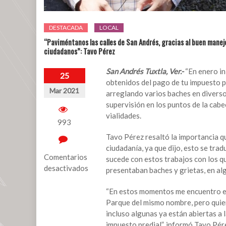
DESTACADA
LOCAL
“Paviméntanos las calles de San Andrés, gracias al buen manej
ciudadanos”: Tavo Pérez
San Andrés Tuxtla, Ver.-
“En enero in
25
obtenidos del pago de tu impuesto 
Mar 2021
arreglando varios baches en diverso
supervisión en los puntos de la cabe
vialidades.
993
Tavo Pérez resaltó la importancia q
ciudadanía, ya que dijo, esto se tra
Comentarios
sucede con estos trabajos con los que
desactivados
presentaban baches y grietas, en alg
en
“En estos momentos me encuentro en 
“Paviméntanos
Parque del mismo nombre, pero quiero
las
incluso algunas ya están abiertas a l
calles
impuesto predial”, informó Tavo Pér