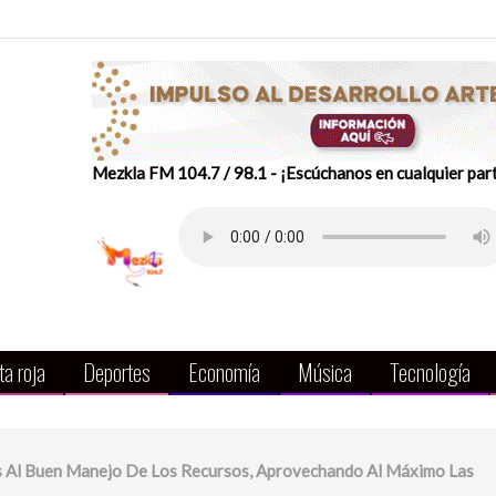
Mezkla FM 104.7 / 98.1 - ¡Escúchanos en cualquier par
a roja
Deportes
Economía
Música
Tecnología
as Al Buen Manejo De Los Recursos, Aprovechando Al Máximo Las