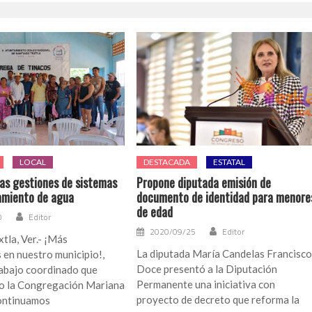
LOCAL
DESTACADA
ESTATAL
las gestiones de sistemas
Propone diputada emisión de
amiento de agua
documento de identidad para menore
de edad
0
Editor
2020/09/25
Editor
tla, Ver.- ¡Más
La diputada María Candelas Francisc
 en nuestro municipio!,
Doce presentó a la Diputación
rabajo coordinado que
Permanente una iniciativa con
o la Congregación Mariana
proyecto de decreto que reforma la
continuamos