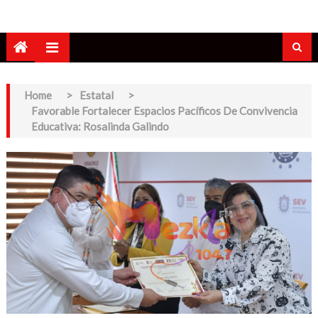
Home
>
Estatal
>
Favorable Fortalecer Espacios Pacíficos De Convivencia
Educativa: Rosalinda Galindo