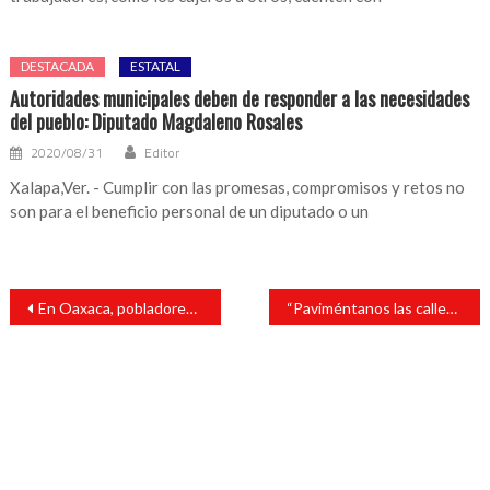
DESTACADA
ESTATAL
Autoridades municipales deben de responder a las necesidades
del pueblo: Diputado Magdaleno Rosales
2020/08/31
Editor
Xalapa,Ver. - Cumplir con las promesas, compromisos y retos no
son para el beneficio personal de un diputado o un
Navegación
En Oaxaca, pobladores anuncian cierre definitivo de Hierve el Agua al turismo, ante riesgo de violencia
“Paviméntanos las calles de San Andrés, gracias al buen manejo de los recursos, aprovechando al máximo las contribuciones de los ciudadanos”: Tavo Pérez
de
entradas