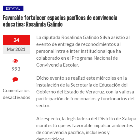
ESTATAL
Favorable fortalecer espacios pacíficos de convivencia
educativa: Rosalinda Galindo
La diputada Rosalinda Galindo Silva asistió al
24
evento de entrega de reconocimientos al
Mar 2021
personal intra e inter institucional que ha
colaborado en el Programa Nacional de
Convivencia Escolar.
993
Dicho evento se realizó este miércoles en la
instalación de la Secretaría de Educación del
Comentarios
Gobierno del Estado de Veracruz, con la valiosa
desactivados
participación de funcionarios y funcionarios del
sector.
en
Favorable
Al respecto, la legisladora del Distrito de Xalapa
fortalecer
manifestó que es favorable impulsar ambientes
espacios
de convivencia pacífica, inclusivos y
pacíficos
democráticos.