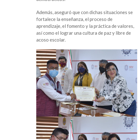
de
convivencia
Además, aseguró que con dichas situaciones se
educativa:
fortalece la enseñanza, el proceso de
Rosalinda
aprendizaje, el fomento y la práctica de valores,
Galindo
así como el lograr una cultura de paz y libre de
acoso escolar.