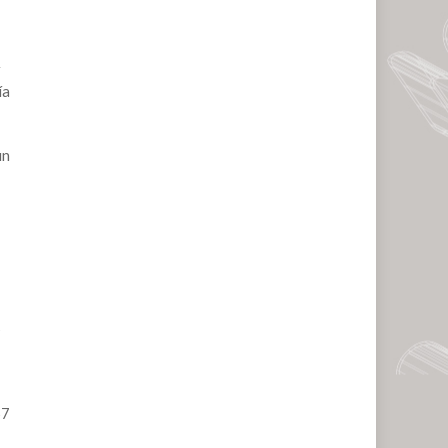
r
ía
in
s
57