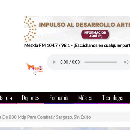
Mezkla FM 104.7 / 98.1 - ¡Escúchanos en cualquier par
a roja
Deportes
Economía
Música
Tecnología
 De 800 Mdp Para Combatir Sargazo, Sin Éxito