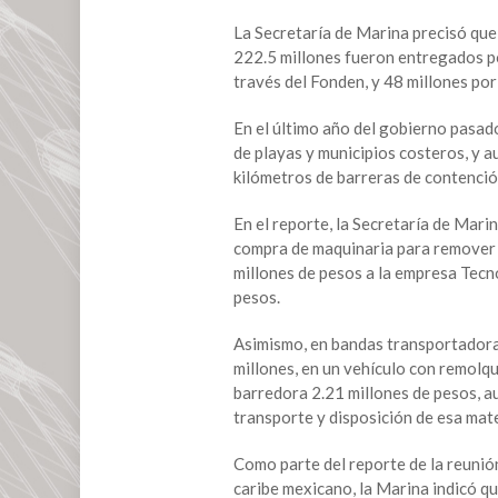
para
La Secretaría de Marina precisó que 
combatir
222.5 millones fueron entregados po
sargazo,
través del Fonden, y 48 millones por
sin
éxito
En el último año del gobierno pasado
de playas y municipios costeros, y 
kilómetros de barreras de contenció
En el reporte, la Secretaría de Mari
compra de maquinaria para remover 
millones de pesos a la empresa Tecn
pesos.
Asimismo, en bandas transportadoras
millones, en un vehículo con remolq
barredora 2.21 millones de pesos, au
transporte y disposición de esa mat
Como parte del reporte de la reunión
caribe mexicano, la Marina indicó qu