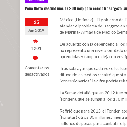
NACIONAL
Peña Nieto destinó más de 800 mdp para combatir sargazo, si
México (Notimex).- El gobierno de E
25
atender el problema del sargazo en c
Jun 2019
de Marina- Armada de México (Sema
De acuerdo con la dependencia, los 
1201
no representó una inversión, dado q
aprendidas y tampoco dejaron vestig
Comentarios
Tras subrayar que cada vez el esfue
desactivados
difundido en medios resaltó que si 
“concesionarios”, la cifra podría reb
en
Peña
La Semar detalló que en 2012 fuero
Nieto
(Fonden), que se suman a los 176 mi
destinó
más
Refirió que para 2015, el Fonden ap
de
(Fonatur) otros 30 millones, mientr
800
millones de pesos para combatir el 
mdp