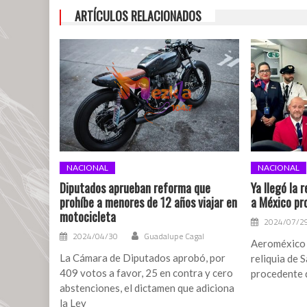
ARTÍCULOS RELACIONADOS
NACIONAL
NACIONAL
Diputados aprueban reforma que
Ya llegó la 
prohíbe a menores de 12 años viajar en
a México pr
motocicleta
2024/07/2
2024/04/30
Guadalupe Cagal
Aeroméxico c
La Cámara de Diputados aprobó, por
reliquia de 
409 votos a favor, 25 en contra y cero
procedente 
abstenciones, el dictamen que adiciona
la Ley