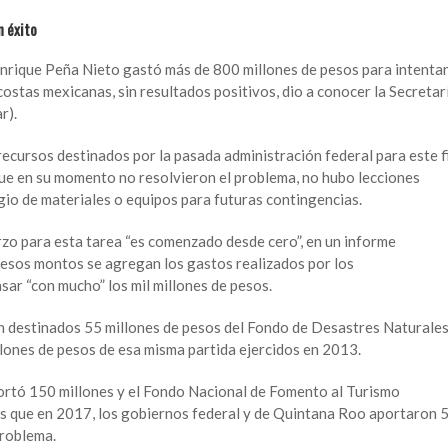
n éxito
nrique Peña Nieto gastó más de 800 millones de pesos para intenta
ostas mexicanas, sin resultados positivos, dio a conocer la Secretar
r).
recursos destinados por la pasada administración federal para este f
ue en su momento no resolvieron el problema, no hubo lecciones
io de materiales o equipos para futuras contingencias.
rzo para esta tarea “es comenzado desde cero”, en un informe
a esos montos se agregan los gastos realizados por los
asar “con mucho” los mil millones de pesos.
n destinados 55 millones de pesos del Fondo de Desastres Naturale
llones de pesos de esa misma partida ejercidos en 2013.
ortó 150 millones y el Fondo Nacional de Fomento al Turismo
as que en 2017, los gobiernos federal y de Quintana Roo aportaron 
problema.