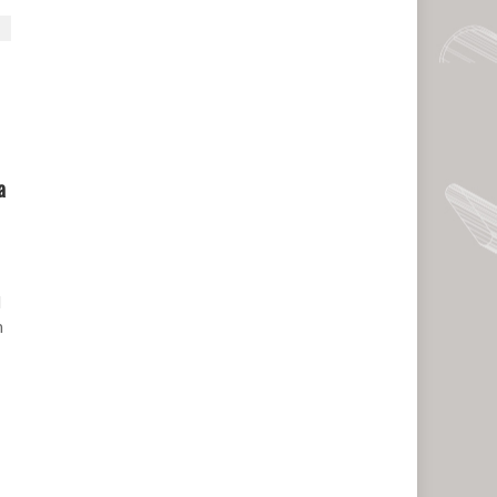
a
l
n