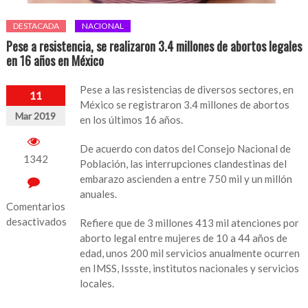
DESTACADA
NACIONAL
Pese a resistencia, se realizaron 3.4 millones de abortos legales
en 16 años en México
Pese a las resistencias de diversos sectores, en
11
México se registraron 3.4 millones de abortos
Mar 2019
en los últimos 16 años.
De acuerdo con datos del Consejo Nacional de
1342
Población, las interrupciones clandestinas del
embarazo ascienden a entre 750 mil y un millón
anuales.
Comentarios
desactivados
Refiere que de 3 millones 413 mil atenciones por
aborto legal entre mujeres de 10 a 44 años de
en
edad, unos 200 mil servicios anualmente ocurren
Pese
en IMSS, Issste, institutos nacionales y servicios
a
locales.
resistencia,
se