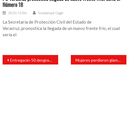
Número 18
2025/12/04
Guadalupe Cagal
La Secretaría de Protección Civil del Estado de
Veracruz, pronostica la llegada de un nuevo frente frío, el cual
sería el
Navegación
Entregarán 50 desgranadoras a 50 ejidos de San Andrés Tuxtla
Mujeres perdieron glamour, se visten como varoncitos: Arzobispo
de
entradas