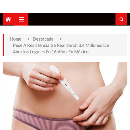
Home
>
Destacada
>
Pese A Resistencia, Se Realizaron 3.4 Millones De
Abortos Legales En 16 Años En México