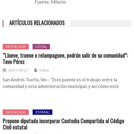
Fuente: Milenio
realizaron
3.4
millones
ARTÍCULOS RELACIONADOS
de
abortos
legales
en
DESTACADA
LOCAL
16
“Llueve, truene o relampaguee, podrán salir de su comunidad”:
años
Tavo Pérez
en
2021/10/21
Editor
México
San Andrés Tuxtla, Ver.- “Este puente es el trabajo entre la
comunidad y esta administración municipal, y así cómo está
DESTACADA
ESTATAL
Propone diputada incorporar Custodia Compartida al Código
Civil estatal