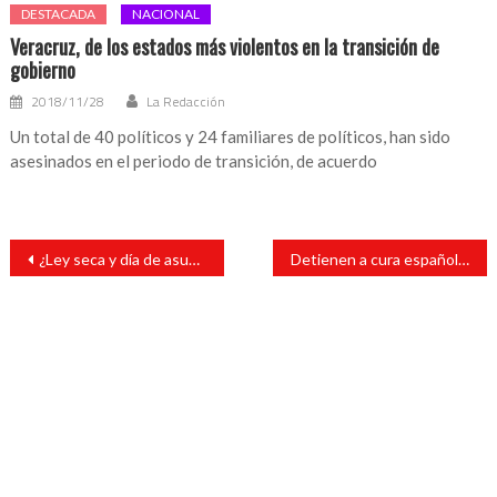
DESTACADA
NACIONAL
Veracruz, de los estados más violentos en la transición de
gobierno
2018/11/28
La Redacción
Un total de 40 políticos y 24 familiares de políticos, han sido
asesinados en el periodo de transición, de acuerdo
Navegación
¿Ley seca y día de asueto el 1 de diciembre? Aquí la respuesta…
Detienen a cura español mientras abusaba de una niña
de
entradas