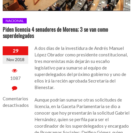
NACIONAL
Piden licencia 4 senadores de Morena; 3 se van como
superdelegados
A dos días de la investidura de Andrés Manuel
29
López Obrador como presidente constitucional,
Nov 2018
tres morenistas más dejarán su escaño
legislativo para sumarse al equipo de
superdelegados del próximo gobierno y uno de
1087
ellos irá la recién aprobada Secretaría del
Bienestar.
Comentarios
Aunque podrían sumarse otras solicitudes de
desactivados
licencia, en la Gaceta Parlamentaria se dio a
conocer que hoy presentarán la solicitud Gabriel
en
Hernández, quien se perfila para ser el
Piden
coordinador de los superdelegados y encargado
licencia
de Programas Sociales; Delfina Gómez, quien