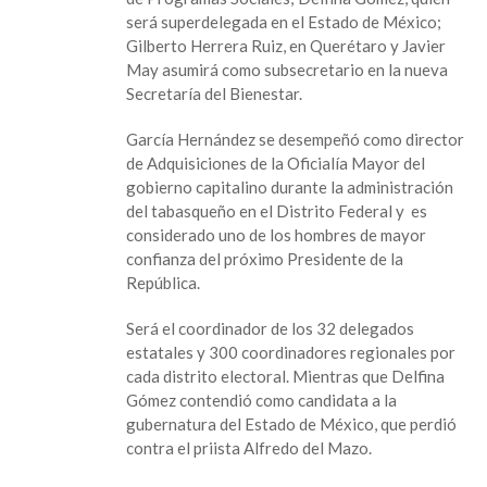
4
será superdelegada en el Estado de México;
senadores
Gilberto Herrera Ruiz, en Querétaro y Javier
de
May asumirá como subsecretario en la nueva
Morena;
Secretaría del Bienestar.
3
se
García Hernández se desempeñó como director
van
de Adquisiciones de la Oficialía Mayor del
como
gobierno capitalino durante la administración
superdelegados
del tabasqueño en el Distrito Federal y es
considerado uno de los hombres de mayor
confianza del próximo Presidente de la
República.
Será el coordinador de los 32 delegados
estatales y 300 coordinadores regionales por
cada distrito electoral. Mientras que Delfina
Gómez contendió como candidata a la
gubernatura del Estado de México, que perdió
contra el priista Alfredo del Mazo.