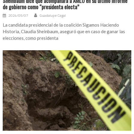
Sheinbaum dice que acompañará a AMLO en su último informe
de gobierno como “presidenta electa”
2024/05/07
Guadalupe Cagal
La candidata presidencial de la coalición Sigamos Haciendo
Historia, Claudia Sheinbaum, aseguró que en caso de ganar las
elecciones, como presidenta