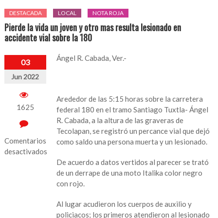
DESTACADA
LOCAL
NOTA ROJA
Pierde la vida un joven y otro mas resulta lesionado en
accidente vial sobre la 180
Ángel R. Cabada, Ver.-
03
Jun 2022
Arededor de las 5:15 horas sobre la carretera
1625
federal 180 en el tramo Santiago Tuxtla- Ángel
R. Cabada, a la altura de las graveras de
Tecolapan, se registró un percance vial que dejó
Comentarios
como saldo una persona muerta y un lesionado.
desactivados
De acuerdo a datos vertidos al parecer se trató
en
de un derrape de una moto Italika color negro
Pierde
con rojo.
la
vida
Al lugar acudieron los cuerpos de auxilio y
un
policiacos; los primeros atendieron al lesionado