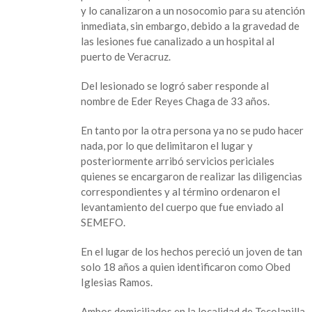
joven
y lo canalizaron a un nosocomio para su atención
y
inmediata, sin embargo, debido a la gravedad de
otro
las lesiones fue canalizado a un hospital al
mas
puerto de Veracruz.
resulta
lesionado
Del lesionado se logró saber responde al
en
nombre de Eder Reyes Chaga de 33 años.
accidente
vial
En tanto por la otra persona ya no se pudo hacer
sobre
nada, por lo que delimitaron el lugar y
la
posteriormente arribó servicios periciales
180
quienes se encargaron de realizar las diligencias
correspondientes y al término ordenaron el
levantamiento del cuerpo que fue enviado al
SEMEFO.
En el lugar de los hechos pereció un joven de tan
solo 18 años a quien identificaron como Obed
Iglesias Ramos.
Ambos domiciliados en la localidad de Tecolapilla