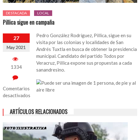
DESTACADA
LOCAL
Pillica sigue en campaña
Pedro González Rodríguez, Pillica, sigue en su
27
visita por las colonias y localidades de San
May 2021
Andrés Tuxtla en busca de obtener la presidencia
municipal. Candidato del partido Todos por
Veracruz, Pillica expone sus propuestas a cada
1334
sanandresino.
Comentarios
desactivados
en
ARTÍCULOS RELACIONADOS
Pillica
sigue
en
campaña