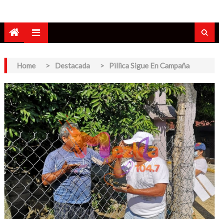
Home
>
Destacada
>
Pillica Sigue En Campaña