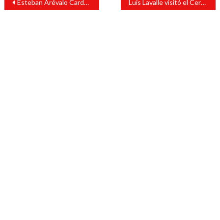
Esteban Arévalo Cardoza sigue con la actividad proselitista
Luis Lavalle visitó el Cerro de las Iguanas
de
entradas