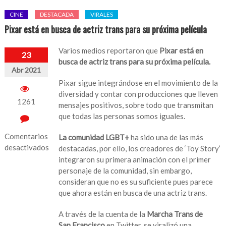
CINE
DESTACADA
VIRALES
Pixar está en busca de actriz trans para su próxima película
Varios medios reportaron que
Pixar está en
23
busca de actriz trans para su próxima película.
Abr 2021
Pixar sigue integrándose en el movimiento de la
diversidad y contar con producciones que lleven
1261
mensajes positivos, sobre todo que transmitan
que todas las personas somos iguales.
Comentarios
La comunidad LGBT+
ha sido una de las más
desactivados
destacadas, por ello, los creadores de ‘Toy Story’
integraron su primera animación con el primer
en
personaje de la comunidad, sin embargo,
Pixar
consideran que no es su suficiente pues parece
está
que ahora están en busca de una actriz trans.
en
busca
A través de la cuenta de la
Marcha Trans de
de
San
Francisco
en Twitter, se viralizó una