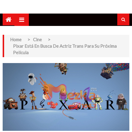
Home
>
Cine
>
Pixar Está En Busca De Actriz Trans Para Su Próxima
Película