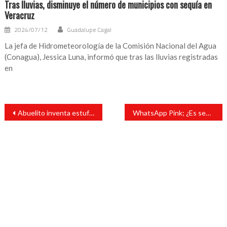
Tras lluvias, disminuye el número de municipios con sequía en
Veracruz
2024/07/12
Guadalupe Cagal
La jefa de Hidrometeorología de la Comisión Nacional del Agua
(Conagua), Jessica Luna, informó que tras las lluvias registradas
en
Navegación
Abuelito inventa estufa solar a los 71 años, piden difusión en redes
WhatsApp Pink; ¿Es seguro descargarlo?
de
entradas