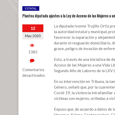
ESTATAL
Plantea diputada ajustes a la Ley de Acceso de las Mujeres a un
La diputada Ivonne Trujillo Ortiz pr
12
la autoridad estatal y municipal, pro
May 2020
favorecer la separación y alejamien
durante el resguardo domiciliario, 
grave, peligro de invasión de enfer
1385
Esto, a través de una iniciativa de d
Acceso de las Mujeres a una Vida Lib
Comentarios
Segundo Año de Labores de la LXV L
desactivados
En su intervención en Tribuna, la t
en
Género, señaló que, por la cuarente
Plantea
Covid-19, la violencia intrafamilia
diputada
víctimas son mujeres, orilladas a vi
ajustes
a
Expuso que, de acuerdo a datos de la
la
Veracruz, Xalapa, Coatzacoalcos, Có