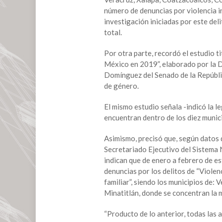
Ley
número de denuncias por violencia in
de
investigación iniciadas por este delit
Acceso
total.
de
las
Por otra parte, recordó el estudio t
Mujeres
México en 2019”, elaborado por la Di
a
Domínguez del Senado de la Repúblic
una
de género.
Vida
Libre
El mismo estudio señala -indicó la l
de
encuentran dentro de los diez munic
Violencia
Asimismo, precisó que, según datos 
Secretariado Ejecutivo del Sistema 
indican que de enero a febrero de e
denuncias por los delitos de “Violen
familiar”, siendo los municipios de:
Minatitlán, donde se concentran la 
“Producto de lo anterior, todas las 