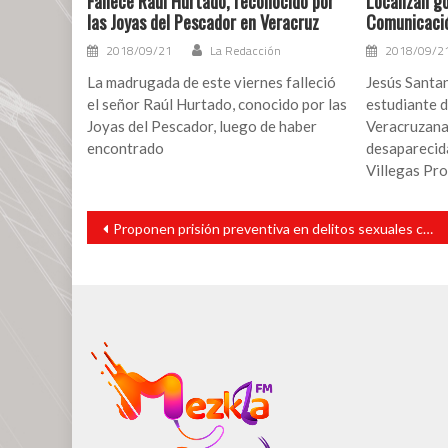
Fallece Raúl Hurtado, reconocido por
Localizan g
las Joyas del Pescador en Veracruz
Comunicació
2018/09/21
La Redacción
2018/09/2
La madrugada de este viernes falleció
Jesús Santan
el señor Raúl Hurtado, conocido por las
estudiante d
Joyas del Pescador, luego de haber
Veracruzana
encontrado
desaparecida
Villegas Pro
Navegación
Proponen prisión preventiva en delitos sexuales contra personas vulnerables
de
entradas