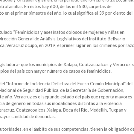
trafamiliar. En éstos hay 600, de las mil 530, carpetas de
o en el primer bimestre del año, lo cual significa el 39 por ciento del
itulado “Feminicidios y asesinatos dolosos de mujeres y niñas en
rección General de Análisis Legislativos del Instituto Belisario
a, Veracruz ocupó, en 2019, el primer lugar en los crímenes por raz
egisladora- que los municipios de Xalapa, Coatzacoalcos y Veracruz, 
ipios del país con mayor número de casos de feminicidios.
del “Informe de Incidencia Delictiva del Fuero Común Municipal” del
Nacional de Seguridad Pública, de la Secretaría de Gobernación,
ste año, Veracruz es el segundo estado del país que reporta mayores
cia de género en todas sus modalidades distintas a la violencia
 Veracruz, Coatzacoalcos, Xalapa, Boca del Río, Medellín, Tuxpan y
mayor cantidad de denuncias.
autoridades, en el ámbito de sus competencias, tienen la obligación d