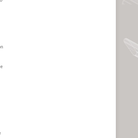
ón
se
e