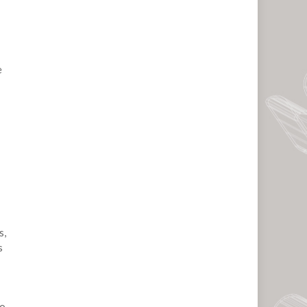
e
s,
s
to