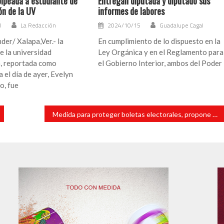
olpeada a estudiante de
Entregan diputada y diputado sus
n de la UV
informes de labores
1
La Redacción
2024/10/15
Guadalupe Cagal
der/ Xalapa,Ver.- la
En cumplimiento de lo dispuesto en la
e la universidad
Ley Orgánica y en el Reglamento para
, reportada como
el Gobierno Interior, ambos del Poder
 el día de ayer, Evelyn
o, fue
Medida para proteger boletas electorales, propone Diputada