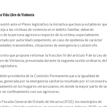
a Vida Libre de Violencia
esentó ante el Pleno legislativo la iniciativa que busca establecer qu
teja a las víctimas de violencia en el ámbito familiar, deberán
to de la persona agresora respecto de la víctima, especialmente
dictado por autoridad competente, en caso de epidemia de carácter
medades transmisibles, situaciones de emergencia o catástrofe.
ecreto que propone reformar la fracción IV del artículo 9 de la Ley de
re de Violencia, presentada durante la segunda sesión ordinaria, del
egislatura.
ambién presidenta de la Comisión Permanente para la Igualdad de
na, generada por la emergencia sanitaria resultado por el coronaviru
r aumentó en los hogares veracruzanos, en donde la mayor parte de la
vir en confinamiento con sus agresores.
 Fiscalía General del Estado de Veracruz (FGE), los municipios de
rdoba y Orizaba registran, en el periodo enero-febrero 2020, un al