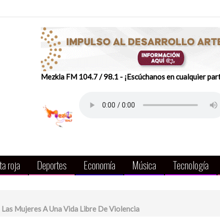
Mezkla FM 104.7 / 98.1 - ¡Escúchanos en cualquier par
a roja
Deportes
Economía
Música
Tecnología
Las Mujeres A Una Vida Libre De Violencia