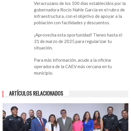
Veracruzano de los 100 días establecidos por la
con
gobernadora Rocío Nahle García en el rubro de
el
infraestructura, con el objetivo de apoyar a la
agua
población con facilidades y descuentos.
y
aprovecha
¡Aprovecha esta oportunidad! Tienes hasta el
descuentos
31 de marzo de 2025 para regularizar tu
de
situación.
hasta
75
Para más información, acude a la oficina
%
operadora de la CAEV más cercana en tu
municipio.
ARTÍCULOS RELACIONADOS