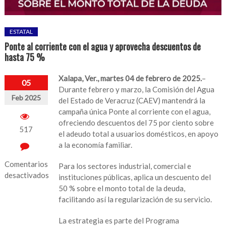
ESTATAL
Ponte al corriente con el agua y aprovecha descuentos de
hasta 75 %
Xalapa, Ver., martes 04 de febrero de 2025.
–
05
Durante febrero y marzo, la Comisión del Agua
Feb 2025
del Estado de Veracruz (CAEV) mantendrá la
campaña única Ponte al corriente con el agua,
ofreciendo descuentos del 75 por ciento sobre
517
el adeudo total a usuarios domésticos, en apoyo
a la economía familiar.
Comentarios
Para los sectores industrial, comercial e
desactivados
instituciones públicas, aplica un descuento del
50 % sobre el monto total de la deuda,
en
facilitando así la regularización de su servicio.
Ponte
al
La estrategia es parte del Programa
corriente