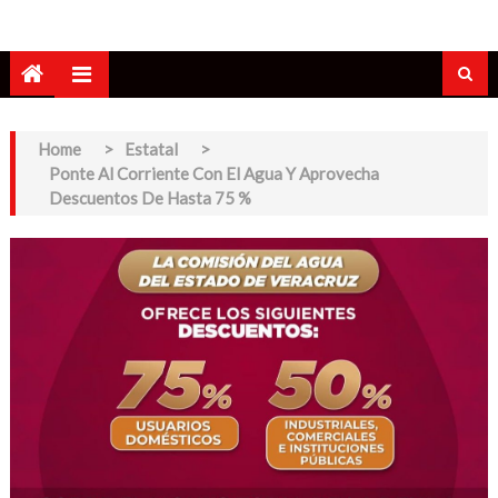
Home
>
Estatal
>
Ponte Al Corriente Con El Agua Y Aprovecha
Descuentos De Hasta 75 %