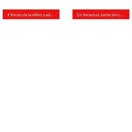
Navegación
Voces de la niñez y adolescencia deben ser escuchadas en la construcción del país
En Veracruz, lucha sin cuartel contra el cáncer: Salud
de
entradas