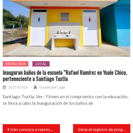
DESTACADA
LOCAL
Inauguran baños de la escuela “Rafael Ramírez en Yuale Chico,
perteneciente a Santiago Tuxtla
2025/03/05
Guadalupe Cagal
Santiago Tuxtla, Ver.- Firmes en el compromiso con la educación,
se lleva a cabo la inauguración de los baños de
Navegación
Irán convoca a representantes de Holanda, Dinamarca y R.Unido por atentado
Inicia el registro de programas de becas para jóvenes: Cuitláhuac García
de