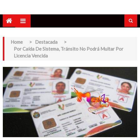
Home
>
Destacada
>
Por Caída De Sistema, Tránsito No Podrá Multar Por
Licencia Vencida