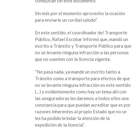
Tránsito
conduzcan sin este documento.
no
Sin más por el momento aprovecho la ocasión
podrá
para enviarle un cordial saludo”.
multar
por
En este sentido, el coordinador del Transporte
licencia
Público, Rafael Escobar informó que, mandó un
vencida
escrito a Tránsito y Transporte Público para que
no se levante ninguna infracción a las personas
que no cuenten con la licencia vigente.
“No pasa nada, ya mandé un escrito tanto a
Tránsito como a transporte para efectos de que
no se levante ninguna infracción en este sentido
(…) y evidentemente como hay un tema ahí con
las aseguradoras les daremos a todos ellos una
constancia para que puedan acreditar que es por
razones inherentes al propio Estado que no se
les ha podido brindar la atención de la
expedición de la licencia”.