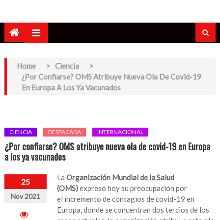
Home
>
Ciencia
>
¿Por Confiarse? OMS Atribuye Nueva Ola De Covid-19
En Europa A Los Ya Vacunados
CIENCIA
DESTACADA
INTERNACIONAL
¿Por confiarse? OMS atribuye nueva ola de covid-19 en Europa
a los ya vacunados
La
Organización Mundial de la Salud
25
(OMS)
expresó hoy su preocupación por
Nov 2021
el incremento de contagios de covid-19 en
Europa, donde se concentran dos tercios de los