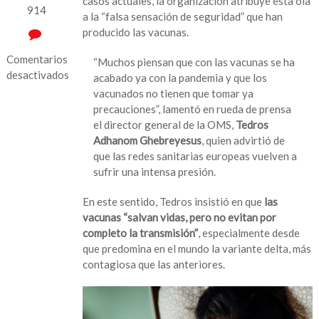
casos actuales, la organización atribuye esta ola
914
a la “falsa sensación de seguridad” que han
producido las vacunas.
Comentarios
“Muchos piensan que con las vacunas se ha
desactivados
acabado ya con la pandemia y que los
vacunados no tienen que tomar ya
en
precauciones”, lamentó en rueda de prensa
¿Por
el director general de la OMS,
Tedros
confiarse?
Adhanom Ghebreyesus
, quien advirtió de
OMS
que las redes sanitarias europeas vuelven a
atribuye
sufrir una intensa presión.
nueva
ola
En este sentido, Tedros insistió en que
las
de
vacunas “salvan vidas, pero no evitan por
covid-
completo la transmisión”
, especialmente desde
19
que predomina en el mundo la variante delta, más
en
contagiosa que las anteriores.
Europa
a
los
ya