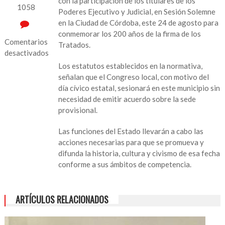
con la participación de los titulares de los
1058
Poderes Ejecutivo y Judicial, en Sesión Solemne
en la Ciudad de Córdoba, este 24 de agosto para
conmemorar los 200 años de la firma de los
Comentarios
Tratados.
desactivados
Los estatutos establecidos en la normativa,
en
señalan que el Congreso local, con motivo del
Por
día cívico estatal, sesionará en este municipio sin
conmemoración
necesidad de emitir acuerdo sobre la sede
de
provisional.
los
200
Las funciones del Estado llevarán a cabo las
años
acciones necesarias para que se promueva y
de
difunda la historia, cultura y civismo de esa fecha
Tratados,
conforme a sus ámbitos de competencia.
Congreso
local
sesionará
ARTÍCULOS RELACIONADOS
en
Córdoba