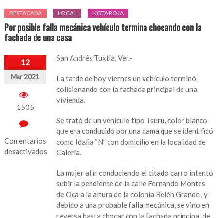
DESTACADA
LOCAL
NOTA ROJA
Por posible falla mecánica vehículo termina chocando con la
fachada de una casa
San Andrés Tuxtla, Ver.-
12
Mar 2021
La tarde de hoy viernes un vehículo terminó
colisionando con la fachada principal de una
vivienda.
1505
Se trató de un vehículo tipo Tsuru, color blanco
que era conducido por una dama que se identificó
Comentarios
como Idalia “N” con domicilio en la localidad de
desactivados
Calería.
en
La mujer al ir conduciendo el citado carro intentó
Por
subir la pendiente de la calle Fernando Montes
posible
de Oca a la altura de la colonia Belén Grande , y
falla
debido a una probable falla mecánica, se vino en
mecánica
reversa hasta chocar con la fachada principal de