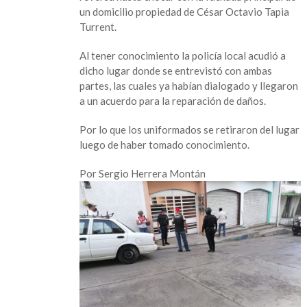
vehículo
un domicilio propiedad de César Octavio Tapia
termina
Turrent.
chocando
con
Al tener conocimiento la policía local acudió a
la
dicho lugar donde se entrevistó con ambas
fachada
partes, las cuales ya habían dialogado y llegaron
de
a un acuerdo para la reparación de daños.
una
casa
Por lo que los uniformados se retiraron del lugar
luego de haber tomado conocimiento.
Por Sergio Herrera Montán