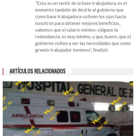
“Esto es un sentir de la base trabajadora, es el
habrá
momento también de decirle al gobierno que
desfile
como base trabajadora volteen los ojos hacia
del
nosotros para obtener mejores beneficios,
Día
sabemos que el salario mínimo, válgase la
del
redundancia, es muy mínimo, y que, bueno, que el
Trabajo
gobierno voltee a ver las necesidades que como
en
gremio trabajador tenemos”, finalizó.
San
Andrés
ARTÍCULOS RELACIONADOS