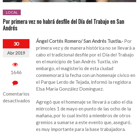
LOCAL
Por primera vez no habrá desfile del Día del Trabajo en San
Andrés
Ángel Cortés Romero/ San Andrés Tuxtla.-
Por
30
primera vez y de manera histórica no se llevará a
Abr 2019
cabo el tradicional desfile por el Día del Trabajo
en el municipio de San Andrés Tuxtla, sin
embargo, el magisterio de esta ciudad
1646
conmemorará la fecha con un homenaje cívico en
el Parque Lerdo de Tejada, informó la regidora
Elsa María González Domínguez.
Comentarios
desactivados
Agregó que el homenaje se llevará a cabo el día
miércoles 1 de mayo en punto de las ocho de la
en
mañana, por lo cual invitó a miembros de otros
Por
gremios a sumarse a este evento que, aseguró,
primera
es muy importante para la base trabajadora.
vez
no