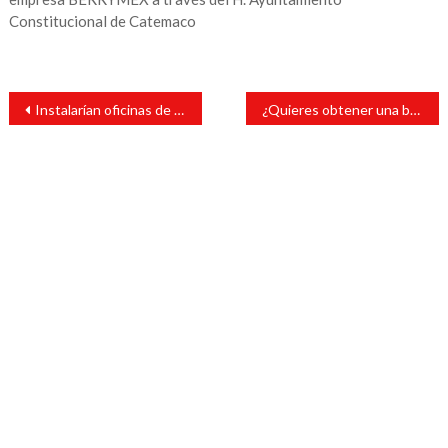
Constitucional de Catemaco
Navegación
Instalarían oficinas de la CEJAV en San Andrés Tuxtla
¿Quieres obtener una beca que dará el gobierno de AMLO? Estos son los requisitos…
de
entradas