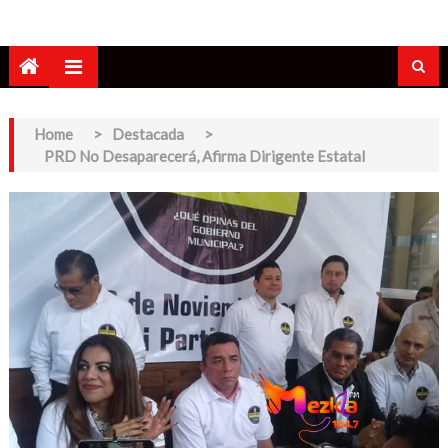
Home
>
Destacada
>
PRD No Desaparecerá, Afirma Dirigente Estatal