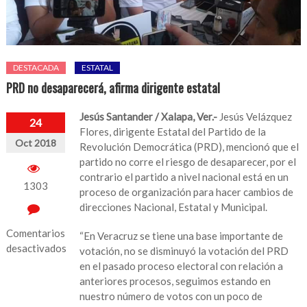
DESTACADA
ESTATAL
PRD no desaparecerá, afirma dirigente estatal
Jesús Santander / Xalapa, Ver.-
Jesús Velázquez
24
Flores, dirigente Estatal del Partido de la
Oct 2018
Revolución Democrática (PRD), mencionó que el
partido no corre el riesgo de desaparecer, por el
contrario el partido a nivel nacional está en un
1303
proceso de organización para hacer cambios de
direcciones Nacional, Estatal y Municipal.
Comentarios
“En Veracruz se tiene una base importante de
desactivados
votación, no se disminuyó la votación del PRD
en el pasado proceso electoral con relación a
en
anteriores procesos, seguimos estando en
PRD
nuestro número de votos con un poco de
no