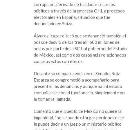
Icaza
corrupción, derivado de trasladar recursos
denuncias
públicos a través de la empresa OHL a procesos
ante
electorales en España, situación que fue
PGR
denunciado en Suiza.
por
presunta
Álvarez Icaza reiteró que se denunció también el
corrupción
posible desvío de los tres mil 600 millones de
en
pesos por parte de la SCT al gobierno del Estado
SCT
de México, así como dos casos más relacionados
con proyectos carreteros.
Durante su comparecencia en el Senado, Ruiz
Esparza se comprometió a acompañarlo para
presentar las denuncias y aunque ha intentado
comunicarse con el funcionario, simplemente no
le toman la llamada.
Comentó que el pueblo de México no quiere la
impunidad, “no se puede otorgar perdones ni se
le puede decir a un juez o un ministerio público