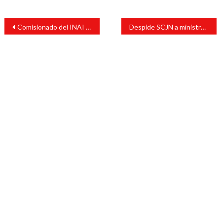
Navegación
Comisionado del INAI se arrojó de manera voluntaria, concluye Procuraduría
Despide SCJN a ministro Cossío; advierte riesgo en la democracia y autoritarismo
de
entradas