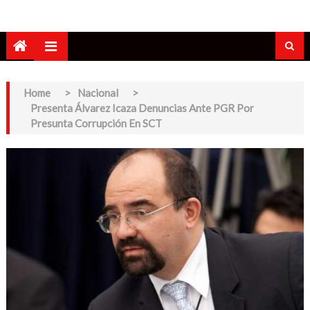
Home
>
Nacional
>
Presenta Álvarez Icaza Denuncias Ante PGR Por
Presunta Corrupción En SCT