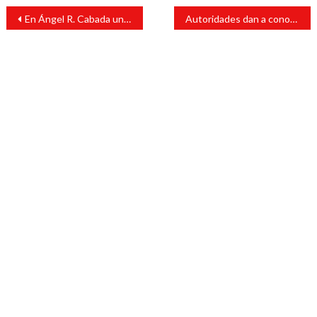
Navegación
En Ángel R. Cabada un masculno fue herido de gravedad
Autoridades dan a conocer decálogo para las vacaciones de Semana Santa
de
entradas