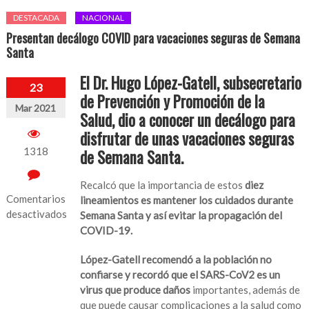
DESTACADA
NACIONAL
Presentan decálogo COVID para vacaciones seguras de Semana
Santa
El Dr. Hugo López-Gatell, subsecretario
23
de Prevención y Promoción de la
Mar 2021
Salud, dio a conocer un decálogo para
disfrutar de unas vacaciones seguras
1318
de Semana Santa
.
Recalcó que la importancia de estos
diez
Comentarios
lineamientos es mantener los cuidados durante
desactivados
Semana Santa y así evitar la propagación del
COVID-19.
en
Presentan
López-Gatell recomendó a la población no
decálogo
confiarse y recordó que el SARS-CoV2 es un
COVID
virus que produce daños
importantes, además de
para
que puede causar complicaciones a la salud como