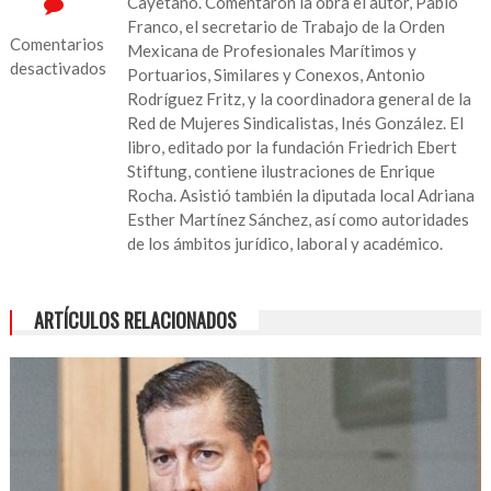
Cayetano. Comentaron la obra el autor, Pablo
Franco, el secretario de Trabajo de la Orden
Comentarios
Mexicana de Profesionales Marítimos y
desactivados
Portuarios, Similares y Conexos, Antonio
Rodríguez Fritz, y la coordinadora general de la
en
Red de Mujeres Sindicalistas, Inés González. El
Presentan
libro, editado por la fundación Friedrich Ebert
en
Stiftung, contiene ilustraciones de Enrique
el
Rocha. Asistió también la diputada local Adriana
Congreso
Esther Martínez Sánchez, así como autoridades
libro
de los ámbitos jurídico, laboral y académico.
sobre
reforma
laboral
ARTÍCULOS RELACIONADOS