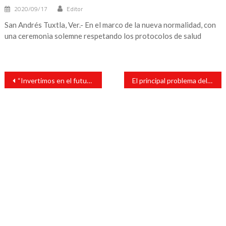
2020/09/17
Editor
San Andrés Tuxtla, Ver.- En el marco de la nueva normalidad, con
una ceremonia solemne respetando los protocolos de salud
Navegación
“Invertimos en el futuro de San Andrés, en el futuro de los niños que con estas herramientas se desarrollarán mejor”: Tavo Pérez .
El principal problema del planeta es la corrupción, dice AMLO en la ONU
de
entradas