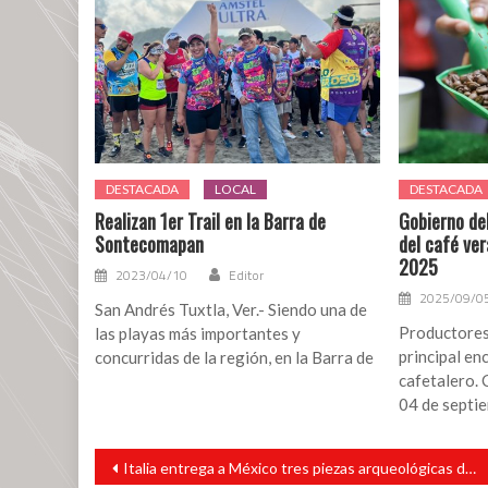
entre
la
Dirección
General
del
Instituto
Tecnológico
Superior
DESTACADA
LOCAL
DESTACADA
de
San
Realizan 1er Trail en la Barra de
Gobierno de
Sontecomapan
del café ve
Andrés
2025
Tuxtla
2023/04/10
Editor
y
2025/09/0
San Andrés Tuxtla, Ver.- Siendo una de
la
Productores
las playas más importantes y
Secretaría
principal en
concurridas de la región, en la Barra de
General
cafetalero. 
del
04 de septie
STSITSSAT
Navegación
Italia entrega a México tres piezas arqueológicas de forma voluntaria, informa la SRE
de
entradas