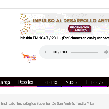
Mezkla FM 104.7 / 98.1 - ¡Escúchanos en cualquier par
a roja
Deportes
Economía
Música
Tecnología
 Instituto Tecnológico Superior De San Andrés Tuxtla Y La