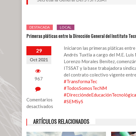
DESTACADA
LOCAL
Primeras pláticas entre la Dirección General del Instituto Te
Iniciaron las primeras pláticas entr
29
Andrés Tuxtla a cargo del M.E. Luis
Oct 2021
Lorenzo Morales Benítez, comenzándo
ITSSAT y la base trabajadora sindic
del contrato colectivo vigente entre 
967
#TransformaTec
#TodosSomosTecNM
#DireccióndeEducaciónTecnológic
Comentarios
#SEMSyS
desactivados
en
ARTÍCULOS RELACIONADOS
Primeras
pláticas