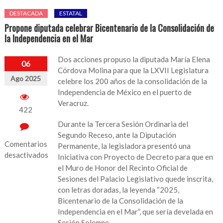
DESTACADA
ESTATAL
Propone diputada celebrar Bicentenario de la Consolidación de
la Independencia en el Mar
Dos acciones propuso la diputada María Elena
06
Córdova Molina para que la LXVII Legislatura
Ago 2025
celebre los 200 años de la consolidación de la
Independencia de México en el puerto de
Veracruz.
422
Durante la Tercera Sesión Ordinaria del
Segundo Receso, ante la Diputación
Comentarios
Permanente, la legisladora presentó una
desactivados
Iniciativa con Proyecto de Decreto para que en
el Muro de Honor del Recinto Oficial de
en
Sesiones del Palacio Legislativo quede inscrita,
Propone
con letras doradas, la leyenda “2025,
diputada
Bicentenario de la Consolidación de la
celebrar
Independencia en el Mar”, que sería develada en
Bicentenario
Sesión Solemne.