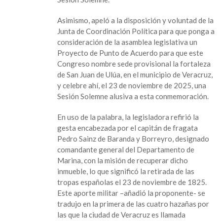
de
la
Asimismo, apeló a la disposición y voluntad de la
Consolidación
Junta de Coordinación Política para que ponga a
de
consideración de la asamblea legislativa un
la
Proyecto de Punto de Acuerdo para que este
Independencia
Congreso nombre sede provisional la fortaleza
en
de San Juan de Ulúa, en el municipio de Veracruz,
el
y celebre ahí, el 23 de noviembre de 2025, una
Mar
Sesión Solemne alusiva a esta conmemoración.
En uso de la palabra, la legisladora refirió la
gesta encabezada por el capitán de fragata
Pedro Sainz de Baranda y Borreyro, designado
comandante general del Departamento de
Marina, con la misión de recuperar dicho
inmueble, lo que significó la retirada de las
tropas españolas el 23 de noviembre de 1825.
Este aporte militar –añadió la proponente- se
tradujo en la primera de las cuatro hazañas por
las que la ciudad de Veracruz es llamada