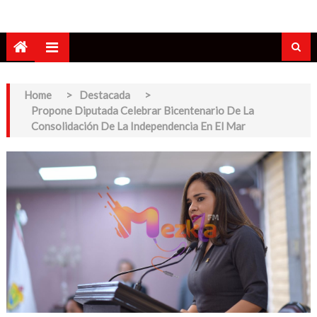
Home
>
Destacada
>
Propone Diputada Celebrar Bicentenario De La
Consolidación De La Independencia En El Mar