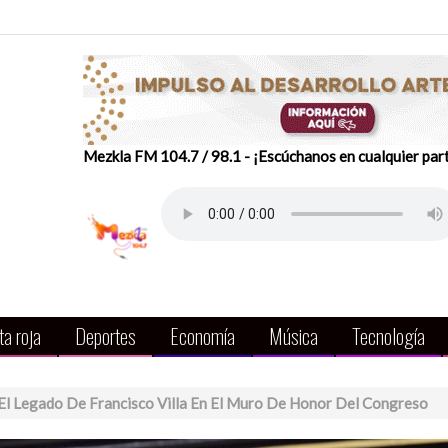
Mezkla FM 104.7 / 98.1 - ¡Escúchanos en cualquier par
a roja
Deportes
Economía
Música
Tecnología
l Legado De Francisco Villa En El Muro De Honor Del Congreso