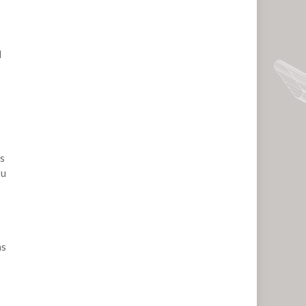
l
os
su
ás