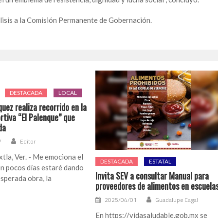
nálisis a la Comisión Permanente de Gobernación.
DESTACADA
LOCAL
uez realiza recorrido en la
rtiva “El Palenque” que
da
7
Editor
tla, Ver. - Me emociona el
DESTACADA
ESTATAL
en pocos días estaré dando
Invita SEV a consultar Manual para
esperada obra, la
proveedores de alimentos en escuela
2025/04/01
Guadalupe Cagal
En https://vidasaludable.gob.mx se