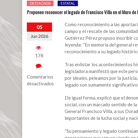
DESTACADA
ESTATAL
Proponen reconocer el legado de Francisco Villa en el Muro de
Como reconocimiento a las aportacione
05
campo y el rescate de las comunidade
Jun 2026
Gutiérrez Pérez propuso inscribir co
leyenda: “En memoria del general rev
reconocimiento a su legado histórico
178
Tras enlistar los acontecimientos hi
legisladora manifestó que este pers
Comentarios
por ideales, peleamos por la justicia
desactivados
legado son sumamente significativos
en
De igual forma, explicó que el deno
Proponen
social, con un marcado sentido de la 
reconocer
General Francisco Villa, a sus Dorad
el
importantes de la lucha social y naci
legado
de
“Su pensamiento y legado continúan 
Francisco
generaciones que siguen viendo en él