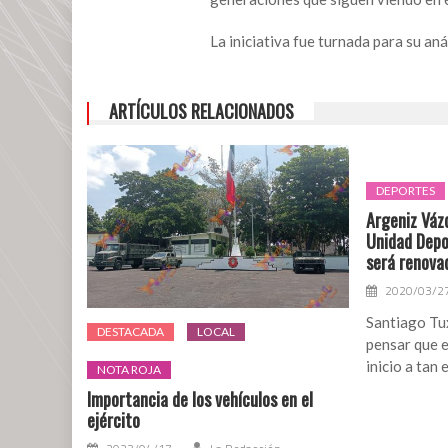
Villa
en
La iniciativa fue turnada para su a
el
Muro
de
ARTÍCULOS RELACIONADOS
Honor
del
Congreso
DEPORTES
Argeniz Vázq
Unidad Depo
será renova
2020/03/2
Santiago Tux
DESTACADA
LOCAL
pensar que 
inicio a tan 
NOTA ROJA
Importancia de los vehículos en el
ejército