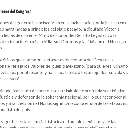
 Honor del Congreso
s del general Francisco Villa en la lucha social por la justicia en e
s marginadas a principios del siglo pasado, la diputada Victoria
n letras de oro en el Muro de Honor del Recinto Legislativo la
olucionario Francisco Villa, sus Dorados y la División del Norte, en
”.
stóricos que marcaron la etapa revolucionaria del General, la
onaje refleja los valores del pueblo mexicano, “para quienes lucham
, velamos por el respeto y hacemos frente a los atropellos, su vida y 
”, aseveró.
minado “centauro del norte” fue un símbolo de profunda sensibilidad
justicia y defensor de la soberanía nacional, por lo que reconocer al
os y a la División del Norte, significa reconocer una de las etapas m
onalista del país.
vigentes en la memoria histórica del pueblo mexicano y de las
 un emblema de resistencia, dignidad y lucha social”, concluyó.