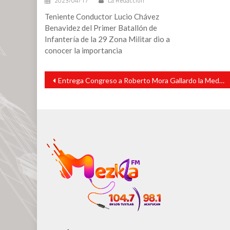
2023/04/17
La Redacción
Teniente Conductor Lucio Chávez
Benavidez del Primer Batallón de
Infantería de la 29 Zona Militar dio a
conocer la importancia
Navegación
Entrega Congreso a Roberto Mora Gallardo la Medalla al Mérito Ambiental 2026
de
entradas