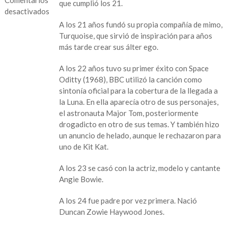
que cumplió los 21.
desactivados
A los 21 años fundó su propia compañía de mimo,
en
Turquoise, que sirvió de inspiración para años
¿Qué
más tarde crear sus álter ego.
estaba
haciendo
A los 22 años tuvo su primer éxito con Space
David
Oditty (1968), BBC utilizó la canción como
Bowie
sintonía oficial para la cobertura de la llegada a
a
la Luna. En ella aparecía otro de sus personajes,
tu
el astronauta Major Tom, posteriormente
edad?
drogadicto en otro de sus temas. Y también hizo
un anuncio de helado, aunque le rechazaron para
uno de Kit Kat.
A los 23 se casó con la actriz, modelo y cantante
Angie Bowie.
A los 24 fue padre por vez primera. Nació
Duncan Zowie Haywood Jones.