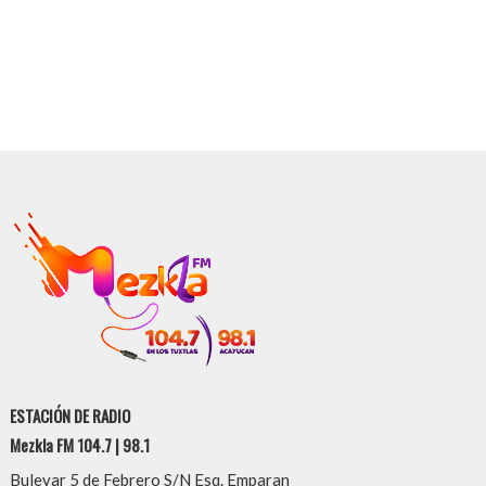
ESTACIÓN DE RADIO
Mezkla FM 104.7 | 98.1
Bulevar 5 de Febrero S/N Esq. Emparan
Col. Centro, CP 95710
San Andrés Tuxtla, Veracruz, México
Tel. (294) 6880202
WA: 294 140 6255