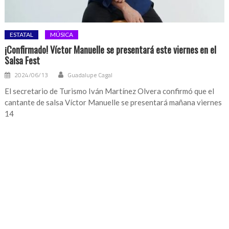
ESTATAL
MÚSICA
¡Confirmado! Víctor Manuelle se presentará este viernes en el
Salsa Fest
2024/06/13
Guadalupe Cagal
El secretario de Turismo Iván Martínez Olvera confirmó que el
cantante de salsa Víctor Manuelle se presentará mañana viernes
14
DESTACADA
MÚSICA
VIRALES
Lisa de BLACKPINK suma millones de reproducciones ¡Con un
teaser!
2021/09/07
La Redacción
La estrella de BLACKPINK, Lisa, publicó un teaser del video
musical de la canción con la que debutará como solista,