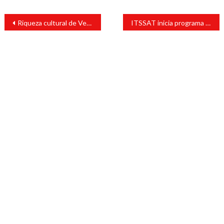
Navegación
Riqueza cultural de Veracruz, herencia invaluable: diputado Esteban Bautista
ITSSAT inicia programa de promoción de su oferta educativa 2026 y el programa integral de fortalecimiento académico
de
entradas