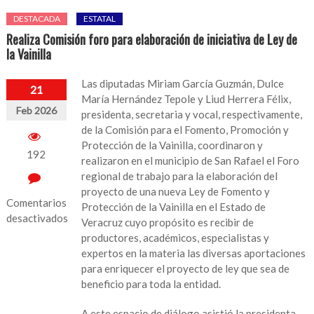
DESTACADA
ESTATAL
Realiza Comisión foro para elaboración de iniciativa de Ley de
la Vainilla
Las diputadas Miriam García Guzmán, Dulce
21
María Hernández Tepole y Liud Herrera Félix,
Feb 2026
presidenta, secretaria y vocal, respectivamente,
de la Comisión para el Fomento, Promoción y
Protección de la Vainilla, coordinaron y
192
realizaron en el municipio de San Rafael el Foro
regional de trabajo para la elaboración del
proyecto de una nueva Ley de Fomento y
Comentarios
Protección de la Vainilla en el Estado de
desactivados
Veracruz cuyo propósito es recibir de
productores, académicos, especialistas y
en
expertos en la materia las diversas aportaciones
Realiza
para enriquecer el proyecto de ley que sea de
Comisión
beneficio para toda la entidad.
foro
para
A este espacio de diálogo asistió la presidenta