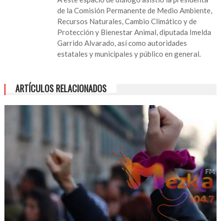
elaboración
de la Comisión Permanente de Medio Ambiente,
de
Recursos Naturales, Cambio Climático y de
iniciativa
Protección y Bienestar Animal, diputada Imelda
de
Garrido Alvarado, así como autoridades
Ley
estatales y municipales y público en general.
de
la
Vainilla
ARTÍCULOS RELACIONADOS