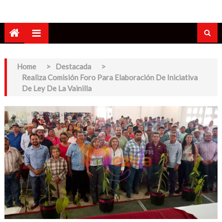
Home
>
Destacada
>
Realiza Comisión Foro Para Elaboración De Iniciativa
De Ley De La Vainilla