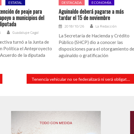
ESTATAL
DESTACADA
ECONOMÍA
ención de peaje para
Aguinaldo deberá pagarse a más
apoyo a municipios del
tardar el 15 de noviembre
diputada
2018/10/26
La Redacción
5
Guadalupe Cagal
La Secretaría de Hacienda y Crédito
ctiva turnó a la Junta de
Público (SHCP) dio a conocer las
n Política el Anteproyecto
disposiciones para el otorgamiento de
Acuerdo de la diputada
aguinaldo o gratificación
Tenencia vehicular no se federalizará ni será obligatoria en Veracruz