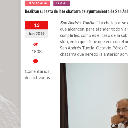
DESTACADA
LOCAL
Realizan subasta de lote chatarra de ayuntamiento de San And
San Andrés Tuxtla.-
“La chatarra, se
13
que alcancen, para atender todo y a
Jun 2019
cumplirles, como es el caso de la 
sido, en lo que tiene que ver con el
San Andrés Tuxtla, Octavio Pérez Gar
1808
chatarra que heredo la anterior adm
Comentarios
desactivados
en
Realizan
subasta
de
lote
chatarra
de