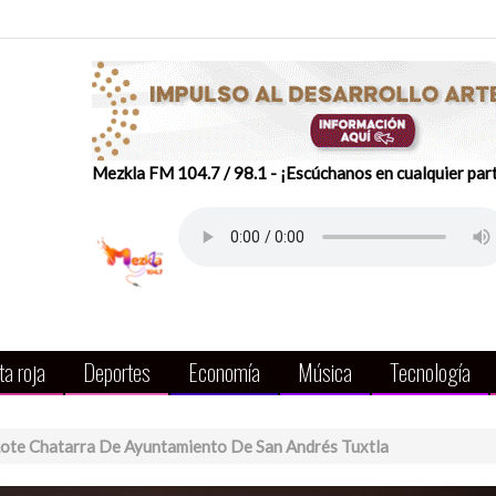
Mezkla FM 104.7 / 98.1 - ¡Escúchanos en cualquier par
a roja
Deportes
Economía
Música
Tecnología
Lote Chatarra De Ayuntamiento De San Andrés Tuxtla