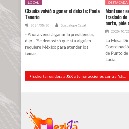
LOCAL
DESTACADA
Claudia volvió a ganar el debate; Paola
Mantener ex
Tenorio
traslado de 
norte, pide 
2024/05/20
Guadalupe Cagal
2025/10/2
- Ahora vendrá ganar la presidencia,
La Mesa Dire
dijo - ⁠"Se demostró que si a alguien
Coordinació
requiere México para atender los
de Punto de 
temas
Lucía
Navegación
Exhorta regidora a JSX a tomar acciones contra “chiqueros” en San Andrés Tuxtla
de
entradas