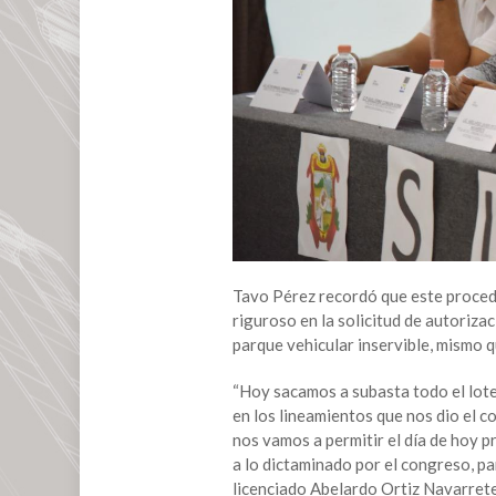
ayuntamiento
de
San
Andrés
Tuxtla
Tavo Pérez recordó que este procedi
riguroso en la solicitud de autoriza
parque vehicular inservible, mismo 
“Hoy sacamos a subasta todo el lot
en los lineamientos que nos dio el c
nos vamos a permitir el día de hoy p
a lo dictaminado por el congreso, p
licenciado Abelardo Ortiz Navarrete”