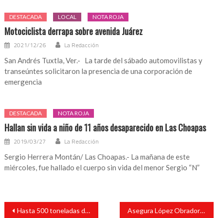
DESTACADA
LOCAL
NOTA ROJA
Motociclista derrapa sobre avenida Juárez
2021/12/26
La Redacción
San Andrés Tuxtla, Ver.- La tarde del sábado automovilistas y
transeúntes solicitaron la presencia de una corporación de
emergencia
DESTACADA
NOTA ROJA
Hallan sin vida a niño de 11 años desaparecido en Las Choapas
2019/03/27
La Redacción
Sergio Herrera Montán/ Las Choapas.- La mañana de este
miércoles, fue hallado el cuerpo sin vida del menor Sergio “N”
Navegación
Hasta 500 toneladas de basura se generan semanalmente en San Andrés Tuxtla
Asegura López Obrador que no hay despidos en el sector salud, es falso
de