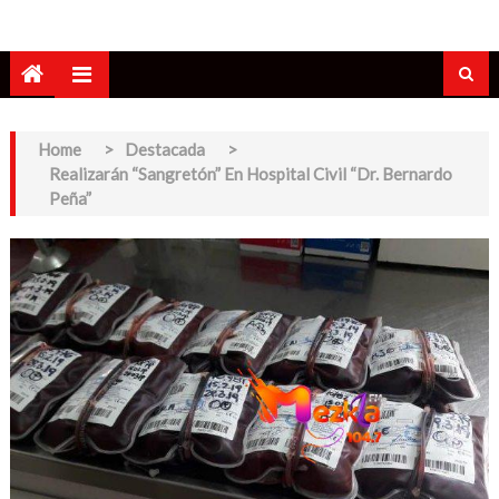
Home
>
Destacada
>
Realizarán “Sangretón” En Hospital Civil “Dr. Bernardo
Peña”